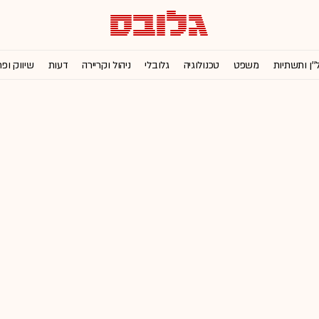
''ן ותשתיות
משפט
טכנולוגיה
גלובלי
ניהול וקריירה
דעות
שיווק ופ