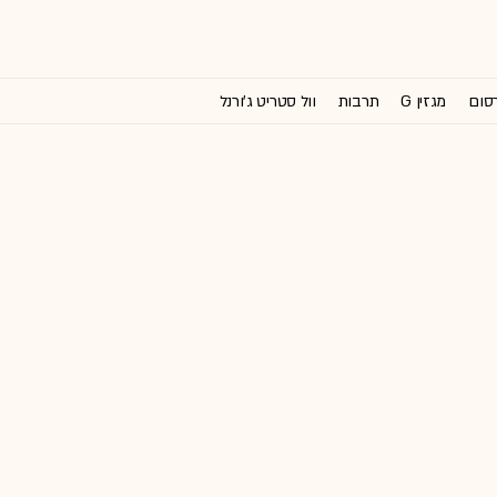
רסום
מגזין G
תרבות
וול סטריט ג'ורנל