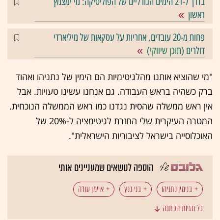
בדרך ל-21 הימים הגורליים של הפוליטיקה: מי ימצמץ
ראשון
פחות מ-20 עובדים, אחריות על עסקאות של מיליארדי
דולרים (
תוכן שיווקי
)
"מי שהוציא אותנו מהלגיטימיות הם הימין של נתניהו ואהוד
ברק כשהיה בראש העבודה. גם אנחנו עשינו טעויות. אבל
אין ראש ממשלה שהסית נגדנו כמו ראש הממשלה הנוכחית.
המטרה העיקרית שלי החזרת לגיטימציה ל-20% של
האוכלוסייה בישראל לציבוריות הישראלית".
הוספה לנושאים שמעניינים אותי
בנימין נתניהו
בני גנץ
איימן עודה
כל תגיות הכתבה
הרשימה המשותפת
בחירות 2019 - מועד ב'