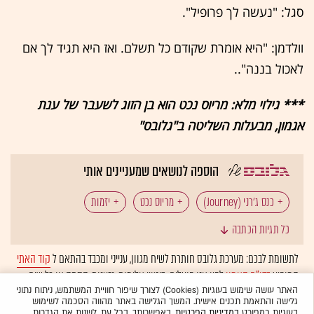
סגל: "נעשה לך פרופיל".
וולדמן: "היא אומרת שקודם כל תשלם. ואז היא תגיד לך אם
לאכול בננה"..
*** גילוי מלא: מריוס נכט הוא בן הזוג לשעבר של ענת
אגמון, מבעלות השליטה ב"גלובס"
הוספה לנושאים שמעניינים אותי
כנס ג'רני (Journey)
מריוס נכט
יזמות
כל תגיות הכתבה
איל וולדמן
לתשומת לבכם: מערכת גלובס חותרת לשיח מגוון, ענייני ומכבד בהתאם ל
קוד האתי
המופיע
בדו"ח האמון
לפיו אנו פועלים. ביטויי אלימות, גזענות, הסתה או כל שיח
בלתי הולם אחר מסוננים בצורה
אוטומטית
ולא יפורסמו באתר.
האתר עושה שימוש בעוגיות (Cookies) לצורך שיפור חוויית המשתמש, ניתוח נתוני
גלישה והתאמת תכנים אישית. המשך הגלישה באתר מהווה הסכמה לשימוש
בעוגיות כמפורט
במדיניות הפרטיות
. באפשרותך, בכל עת, לשנות את הגדרות