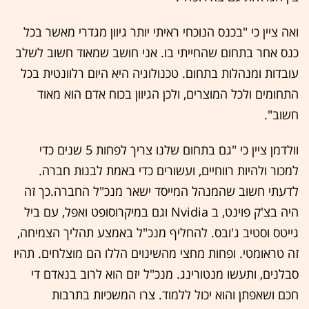
ואה ציין כי "בכנס הנוכחי ראיתי יותר גיוון מגדרי מאשר בכל
כנס אחר בתחום שהחייתי בו. אני חושב שמאוד חשוב לשלב
עובדות ומנהלות בתחום. טכנולוגיה היא היום רלוונטית בכל
התחומים ולכל המוצרים, ולכן הגיוון בכוח אדם הוא מאוד
חשוב".
וולדמן ציין כי "גם בתחום שלנו צריך לפחות 5 שנים כדי
למכור ולהיות רווחיים, ועשורים כדי באמת לבנות חברה.
לדעתי חשוב שהמנהל המייסד ישאר מנכ"ל החברה.כך זה
היה בצ'ק פוינט, ב Nvidia וגם במיקרוסופט ואפל, עם ביל
גייטס וסטיב ג'ובס. להחליף מנכ"ל באמצע תהליך הצמיחה,
זה טראומטי. ופחות מחצי מהשינוים הללו הם מוצלחים. תהיו
סבלנים, ותעשו מנטורינג. מנכ"ל יזם הוא לרוב בנאדם די
חכם ושאפתן והוא יכול ללמוד. צרו המשכיות בתרבות