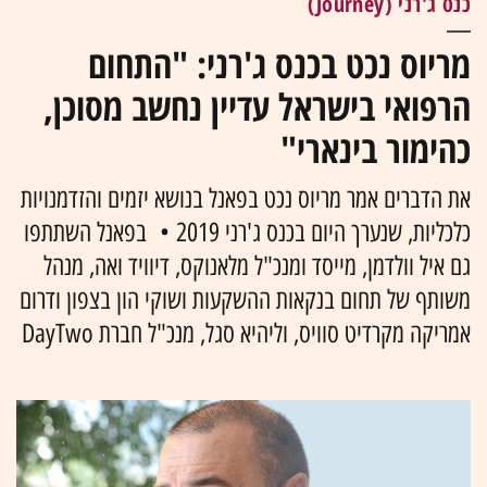
כנס ג'רני (Journey)
מריוס נכט בכנס ג'רני: "התחום
הרפואי בישראל עדיין נחשב מסוכן,
כהימור בינארי"
את הדברים אמר מריוס נכט בפאנל בנושא יזמים והזדמנויות
כלכליות, שנערך היום בכנס ג'רני 2019 • בפאנל השתתפו
גם איל וולדמן, מייסד ומנכ"ל מלאנוקס, דיוויד ואה, מנהל
משותף של תחום בנקאות ההשקעות ושוקי הון בצפון ודרום
אמריקה מקרדיט סוויס, וליהיא סגל, מנכ"ל חברת DayTwo