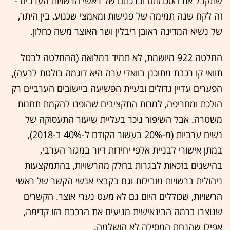
שתקבל את הסכמתם וברכתם של ראשי הרשויות הערבים -
זה לקח שנה תמימה של פגישות ומאמצי שכנוע, בין היתר,
של נשיא המדינה ראובן ריבלין ושר האוצר משה כחלון.
החלטה 922 מיושמת, לא תמיד במלואה (ההחלטה לבטל
תוואי קו רכבת מתוכנן בוואדי ערה היא דוגמה בולטת לרעה),
הפערים עדיין גדולים ובעיית הפשיעה ביישובים הערביים רק
הולכת ומחריפה, למרות התקציבים שהופנו להקמת תחנות
משטרה. אבל השיפור ניכר בעליית שיעור התעסוקה של
נשים ערביות (מ-20% בעשור הקודם ל-40% ב-2018),
במתן אישורי לבניית אלפי יחידות דיור במגזר הערבי,
בהישגים בזכאות לבגרות בחלק מהרשויות, בהתמקצעות
ניהולית ברשויות מובילות וגם בקבצי אנשי הקשר של ראשי
הרשויות, שכוללים היום גם לא מעט נערי אוצר. הקשרים
שנוצרו ברמה הבינאישית מניעים את הרכבת הזו קדימה,
אפילו שהנחת המסילה לא הושלמה.