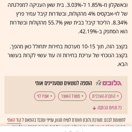
ובאשקלון מ-1.85% ל-3.03%. בית שאן העניקה למפלגתה
של לוי-אבקסיס 4% מהקולות, ובשדרות קיבל עמיר פרץ
8.34%. הליכוד קיבל בבית שאן 55.7% מהקולות ובשדרות
הוא הסתפק ב-42.19%.
בקצב הזה, תוך 10-15 מערכות בחירות יתחולל כאן מהפך.
בקצב הנוכחי של עריכת בחירות זה עוד עשוי לקרות בעשור
הבא.
הוספה לנושאים שמעניינים אותי
החברה הערבית
משרד האוצר
אמיר לוי
כל תגיות הכתבה
החברה החרדית
לתשומת לבכם: מערכת גלובס חותרת לשיח מגוון, ענייני ומכבד בהתאם ל
קוד האתי
המופיע
בדו"ח האמון
לפיו אנו פועלים. ביטויי אלימות, גזענות, הסתה או כל שיח