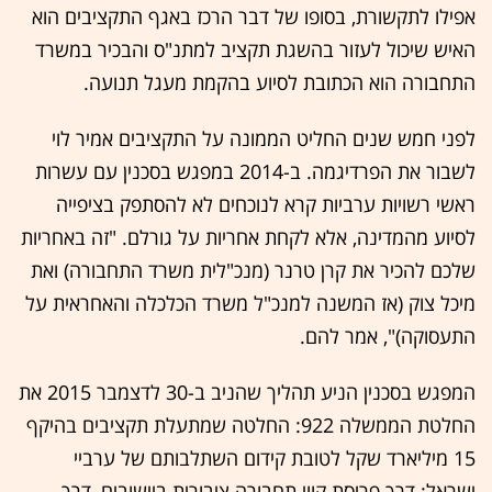
אפילו לתקשורת, בסופו של דבר הרכז באגף התקציבים הוא
האיש שיכול לעזור בהשגת תקציב למתנ"ס והבכיר במשרד
התחבורה הוא הכתובת לסיוע בהקמת מעגל תנועה.
לפני חמש שנים החליט הממונה על התקציבים אמיר לוי
לשבור את הפרדיגמה. ב-2014 במפגש בסכנין עם עשרות
ראשי רשויות ערביות קרא לנוכחים לא להסתפק בציפייה
לסיוע מהמדינה, אלא לקחת אחריות על גורלם. "זה באחריות
שלכם להכיר את קרן טרנר (מנכ"לית משרד התחבורה) ואת
מיכל צוק (אז המשנה למנכ"ל משרד הכלכלה והאחראית על
התעסוקה)", אמר להם.
המפגש בסכנין הניע תהליך שהניב ב-30 לדצמבר 2015 את
החלטת הממשלה 922: החלטה שמתעלת תקציבים בהיקף
15 מיליארד שקל לטובת קידום השתלבותם של ערביי
ישראל: דרך פריסת קווי תחבורה ציבורית ביישובים, דרך