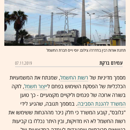
תחנת אורות רבין בחדרה/ צילום: יוסי וייס חברת החשמל
עמירם ברקת
07.11.2019
מסמך מדיניות של
רשות החשמל
, שמנתח את המשמעויות
הכלכליות של הפסקת השימוש בפחם ל
ייצור חשמל
, לוקה
בשורה ארוכה של פגמים וליקויים מקצועיים - כך טוען
המשרד להגנת הסביבה
. במסמך תגובה, שהגיע לידי
"גלובס", קובע המשרד כי חלק ניכר מההנחות ששימשו את
רשות החשמל לא היו מדויקות, ובין היתר נכללו בו קביעות
בנושאים סביבתיים שמנוגדות לעמדה המקצועית של