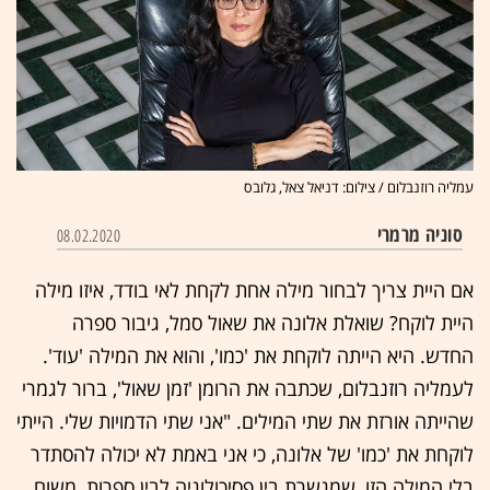
עמליה רוזנבלום / צילום: דניאל צאל, גלובס
סוניה מרמרי
08.02.2020
אם היית צריך לבחור מילה אחת לקחת לאי בודד, איזו מילה
היית לוקח? שואלת אלונה את שאול סמל, גיבור ספרה
החדש. היא הייתה לוקחת את 'כמו', והוא את המילה 'עוד'.
לעמליה רוזנבלום, שכתבה את הרומן 'זמן שאול', ברור לגמרי
שהייתה אורזת את שתי המילים. "אני שתי הדמויות שלי. הייתי
לוקחת את 'כמו' של אלונה, כי אני באמת לא יכולה להסתדר
בלי המילה הזו, שמגשרת בין פסיכולוגיה לבין ספרות, משום