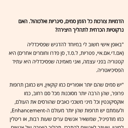
הדמויות צורכות כל הזמן סמים, סיגריות ואלכוהול. האם
נרקוטיות הכרחית לתהליך היצירה?
"באופן אישי חשוב לי במיוחד להדגיש שפסיכדליה
(אם.די.אם.איי, פטריות, ל.ס.ד, סן פדרו וחומרים אחרים) היא
קטגוריה בפני עצמה, ואני מאמינה שפסיכדליה היא עתיד
הפסיכיאטריה.
"יש סמים שהם יותר אופוריים כמו קוקאין, ויש כמובן תרופות
פרופר, שהן הרבה יותר מסוכנות מכל סם רחוב, כמו
אוקסיקונטין וכל מיני משככי כאבים שהורסים את העולם,
ולעומתם יש תרופות שהן יותר מעולם ה-Enhancement,
כמו מודפיניל, שמשאיר אנשים ערים שעות רבות, או ריטלין
למיניו, שעוזר לאנשים להתרכז. תהליך היצירה של אנשים