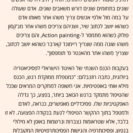
שונים בתחומים שונים דורש משאבים שונים. אדם שעולה
על במה מול אלפי אנשים צריך משהו אחר מאותו אדם
כשהוא יושב לכתוב שיר, ושניהם צריכים משהו אחר מג'קסון
פולוק כשהוא מתמסר ל-Action painting, והם צריכים
משהו שונה ממה שצריך ריימונד קארבר כשהוא יושב לכתוב,
שצריך משהו אחר מהאנטר ס' תומפסון".
בעקבות הכנס השנתי של האיגוד הישראלי לפסיכיאטריה
ביולוגית, כתבה רוזנבלום: "כמטפלת ממוקדת רגש, הכנס
מילא אותי באופטימיות. אני חשופה למחקרים המראים שככל
שהטיפול מתמקד ברגש הכואב ביותר, בפצע, כך גדלה
האפקטיביות שלו. פסיכדליים מאפשרים, כנראה, לאדם
ולמטפל בתוך ההקשר הטיפולי לגעת בנקודה הפצועה. לא זו
בלבד, אלא שטראומות נצברות ונרשמות באופן לא מילולי
בנפש, ופסיכותרפיה והגישות הפסיכותרפויטיות המקובלות