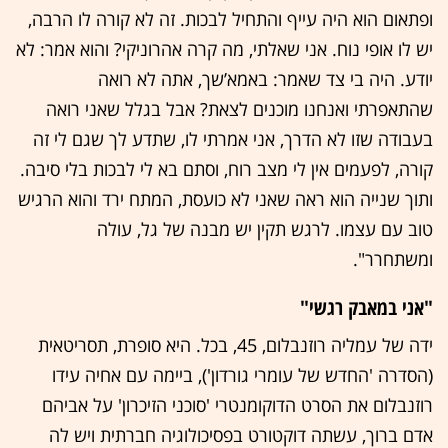
ופתאום הוא היה עייף והתחיל לבכות. זה לא קורה לו הרבה,
יש לו אופי נוח. אני שאלתי, מה קרה אהרוניקי? והוא אמר: לא
יודע. היה בי צד שאמר: באמא’שך, אתה לא רואה
שהתאפרתי ואנחנו מוכנים לצאת? אבל בגלל שאני רואה
בעבודה שזו לא הדרך, אני אמרתי לו, שתדע לך שגם לי זה
קורה, לפעמים אין לי מצב רוח, וסתם בא לי לבכות בלי סיבה.
ותוך שנייה הוא ראה שאני לא כועסת, המתח ירד והוא הרגיש
טוב עם עצמו. לרגש תקין יש מבנה של גל, עולה
ומשתחרר".
"אני במאבק רגשי"
ידה של עמליה רוזנבלום, 45, בכל. היא סופרת, תסריטאית
(הסדרה 'החדש של עומרי גורדון'), ביימה עם אחיה עידו
רוזנבלום את הסרט הדוקומנטרי 'סוכני הזיכרון' על אביהם
אדם ברוך, עשתה דוקטורט בפסיכולוגיה חברתית ויש לה