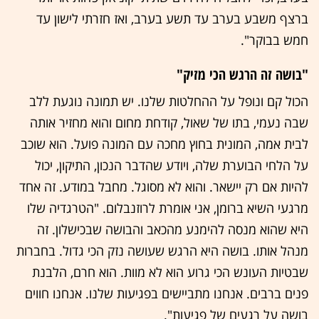
ברצף משבע בערב עד תשע בערב, ואז חזרתי לישון עד
חמש בבוקר".
"בושה זה הרגש הכי מזיק"
הכול קם ונופל על ההחלטות שלנו. יש תמונה נוגעת ללב
שבה נעמי, בתו של שאול, קודחת מחום והוא מחזיר אותה
לבית אמה, המונית בחוץ מחכה עם המונה פועל. הוא שוכב
על הלחי הבוערת שלה, ויודע שהדבר הנכון, התיקון, יכול
להיות אם רק יישאר. והוא לא מסוגל. מחבל במודע. זה אחד
מרגעי השיא ברומן, אני אומרת לרוזנבלום. "הטרגדיה שלו
היא שהוא מנסה להימנע מהכאב והבושה שבכישלון. זה
מנהל אותו. בושה היא הרגש שעושה נזק הכי גדול. בחברות
שבטיות העונש הכי גרוע הוא לא מוות. הוא חרם, הלבנת
פנים ברבים. אנחנו מתביישים בפגיעות שלנו. אנחנו חווים
בושה על רגעים של פגיעות".