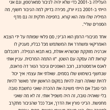
העלילה ב-2001 כדי שלא יהיה לגיבור סמארטפון, וגם אני
הייתי ב-2001 בניו יורק, מכירה בדיוק למה הגיבור חשוף, מה
המיליה שלו ומה הוא קורא. בחפיפה חלקית זה גם מדף
הספרים שלי".
אחד מגיבורי הרומן הוא הג'יני, סם פלאי שפותח על ידי הצבא
האמריקאי ומשחרר את המשתמש מכל כבליו, מעניק לו
אנרגיה מזוקקת שכשהיא אוזלת, בוא תבוא הנפילה. רוזנבלום
קוראת לזה עסקה עם השטן. "זו התמה המרכזית. עניין אותי
לאנס ארמסטרונג, רוכב האופניים וגיבור הטור דה פראנס,
שנחשף בשימוש שלו בסמים. שאלתי את עצמי: איך יכול
להיות שאתה רוצה להיות במקום הראשון יותר מאשר להיות
הכי טוב? אם הייתי משיגה את ההכרה שאני נחשבת טובה
בלי שאהיה טובה, זה היה משפיל אותי. זה לא מה שאני
מחפשת. הג’יני פורץ את הדרך, אבל ככל שהגיבור מתקרב