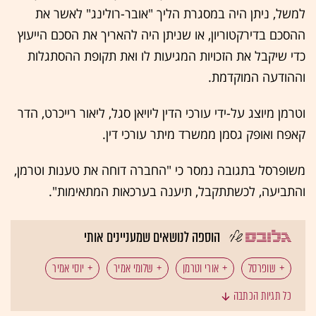
למשל, ניתן היה במסגרת הליך "אובר-רולינג" לאשר את
ההסכם בדירקטוריון, או שניתן היה להאריך את הסכם הייעוץ
כדי שיקבל את הזכויות המגיעות לו ואת תקופת ההסתגלות
וההודעה המוקדמת.
וטרמן מיוצג על-ידי עורכי הדין ליויאן סגל, ליאור רייכרט, הדר
קאפח ואופק גסמן ממשרד מיתר עורכי דין.
משופרסל בתגובה נמסר כי "החברה דוחה את טענות וטרמן,
והתביעה, לכשתתקבל, תיענה בערכאות המתאימות".
הוספה לנושאים שמעניינים אותי
שופרסל
אורי וטרמן
שלומי אמיר
יוסי אמיר
כל תגיות הכתבה
פרישה
פיטורים
בית דין לעבודה