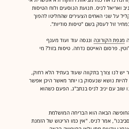
90%
יב ואריאל לניס. תנועת הנוסעים ולוח הטיסות
ליל על שני האחים הצעירים שהחליטו להפוך
יר זול לעסק בשם "טיסות סודיות".
ה
מגפת הקורונה
ונגסה עוד ועוד מענף
ן. פרסום האייטם נדחה. טיסות בזול? מי
 יש לנו צורך בתקווה שעוד בעתיד הלא רחוק,
להיות נושא שנעסוק בו יותר מאשר היכן אפשר
ו שוב עם יניב לניס בנתב"ג. הפעם כשהוא
ן החופשה הבאה הוא הבריחה המושלמת
ביבנו", אמר לניס. "אין כמו הריגוש של הזמנת
חנו יודעים מתי ולאן החופשה הבאה.