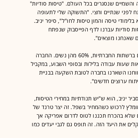
 והשמיים שנסגרים בכל העולם. "טיסות סודיות"
 לפני שנתיים וחצי. "התשוקה שלי לתעופה
לימודי טיסה והמון טיסות לחו"ל", סיפר יניב.
 סודיות עברנו לדף הפייסבוק שנפתח
ם שאנחנו מוצאים".
כיום ל"טיסות סודיות" יש מיליון עוקבים ברשתות החברתיות, 60% מהן נשים. החברה
 שעות עבודה בלילות ובסופי השבוע, במקביל
וחנו השארנו בחברה לטובת השקעה בבניית
תוח ערוצים חדשים".
יר יניב, הוא ש"יש תנודתיות במחירי הטיסות,
מומלץ לרכוש כשהמחיר בשפל. זה יצר טרנד של
ם שלא בהכרח תכננו לטוס לדרום אפריקה אך
 נמוך של 280 דולר שוקלים את היעד הזה. זה תופס גם לגבי יעדים כמו