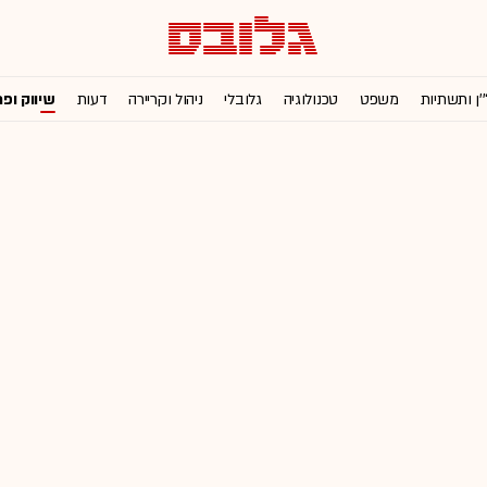
'ן ותשתיות
משפט
טכנולוגיה
גלובלי
ניהול וקריירה
דעות
שיווק ופ