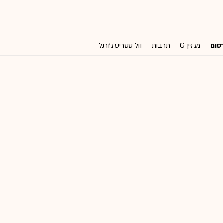
רסום
מגזין G
תרבות
וול סטריט ג'ורנל