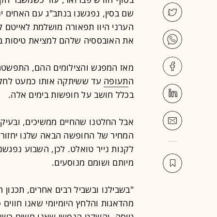
שם בסין, נפגשנו בנתב"ג עם האחים ינ
הערני היוו תפאורה מושלמת לאייטם ק
את האובססיה שלהם למציאת טיסות במח
מאז המפגש והצילומים ההם, התפשט
ה
תעופה
עד ששיתקה אותו כמעט לחלוטי
בכלל חושב על חופשות בימים אלה.
אבל החלטנו שהחיים ממשיכים, ובעיקר
המחיר של החופשה הבאה שלנו יחזור 
לקנות נייר טואלט. לכן, השבוע נפגשנ
מיותם ושומם מנוסעים.
"בשבילנו ובשביל רבים אחרים, תכנו
מהדאגות והלחץ היומיומי שאנו חווים ס
טיסה, והשקט הנפשי שאנו חשים כשאנ