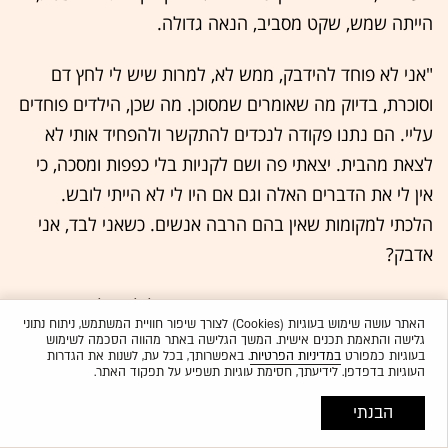
הייתה שמש, שקט מסביב, הנאה גדולה.
"אני לא פוחד להידבק, ממש לא, למרות שיש לי לחץ דם
וסוכרת, בדיוק מה שאומרים שמסוכן. מה שכן, הילדים פוחדים
עליי. הם נתנו פקודה לנכדים להתקשר ולהפחיד אותי לא
לצאת מהבית. יצאתי פה ושם לקניות בלי כפפות ומסכה, כי
אין לי את הדברים האלה וגם אם היו לי לא הייתי לובש.
הלכתי למקומות שאין בהם הרבה אנשים. כשאני לבד, אני
אדבק?
"בימי שישי היינו נפגשים עם חברים, אבל לאט-לאט הם
האתר עושה שימוש בעוגיות (Cookies) לצורך שיפור חוויית המשתמש, ניתוח נתוני
מתמעטים ולא בגלל הווירוס, בגלל הגיל. זה חסר ויש חשש
גלישה והתאמת תכנים אישית. המשך הגלישה באתר מהווה הסכמה לשימוש
בעוגיות כמפורט
במדיניות הפרטיות
. באפשרותך, בכל עת, לשנות את הגדרות
לגבי ליל הסדר. אם לא תהיה ברירה ונצטרך להישאר בבית,
העוגיות בדפדפן. לידיעתך, חסימת עוגיות תשפיע על תפקוד האתר.
אני ובת הזוג שלי נהיה יחד. מה לעשות, זה מה שיש.
הבנתי
"אני חושב שהכול ייגמר בשקט, כמו שהתחיל, בהדרגה, ואז