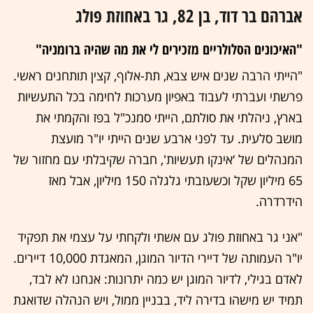
אברהם בר דוד, בן 82, גר באחוזת פולג
"האיכונים הסלולריים מזכירים לי את מה שהיה ברומניה"
"הייתי הרבה שנים איש צבא, תת-אלוף, קצין תותחנים ראשי.
פרשתי ועברתי לעבוד באפיון מערכות לחימה בכל התעשיות
בארץ, ניהלתי את סולתם, הייתי סמנכ"ל בפז והקמתי את
מושב סלעית. עד לפני ארבע שנים הייתי יו"ר מועצת
המנהלים של ‘אינקו תעשיות', חברה שקיבלתי עם מחזור של
65 מיליון שקל וכשעזבתי גלגלה 150 מיליון, אבל מאז
הידרדרה.
"אני גר באחוזת פולג עם אשתי ולקחתי על עצמי את תפקיד
יו"ר העמותה של דיירי הדיור המוגן, המאגדת 10,000 דיירים.
לאדם בגילי, לדיור המוגן יש כמה יתרונות: אנחנו לא לבד,
תמיד יש מישהו בדירה ליד, בבניין ממול, ויש הנהלה שדואגת