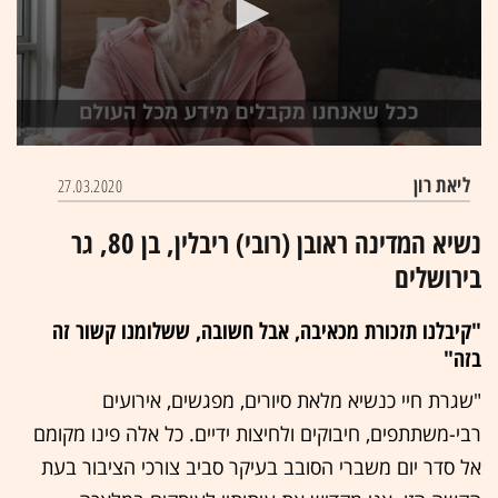
0
seconds
ליאת רון
27.03.2020
of
3
minutes,
נשיא המדינה ראובן (רובי) ריבלין, בן 80, גר
54
seconds
בירושלים
"קיבלנו תזכורת מכאיבה, אבל חשובה, ששלומנו קשור זה
בזה"
"שגרת חיי כנשיא מלאת סיורים, מפגשים, אירועים
רבי-משתתפים, חיבוקים ולחיצות ידיים. כל אלה פינו מקומם
אל סדר יום משברי הסובב בעיקר סביב צורכי הציבור בעת