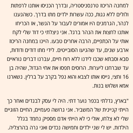
למחנה הריכוז טרנסניסטריה, ובדרך הכניסו אותנו לרפתות
ולולים ללא גגות, ככה עשרות ילדים מתו בדרך. כשהגענו
לנהר, הגרמנים היו אמורים לעבור על הגשר, אז הכריחו
אותנו לחצות את הנהר ברגל. אני ניצלתי כי דוד שלי לקח
אותי על הכתפיים, הרבה אחרים טבעו. היינו במחנה הריכוז
ארבע שנים, עד שהגיעו הסובייטים. לידי מתו דודים ודודות,
סבא וסבתא שכבו לידנו ללא רוח חיים, עברנו דברים נוראיים
עד שברחנו ליערות. הרוסים תפסו את אחי הגדול, שהיה בן
16 וחצי, גייסו אותו לצבא והוא נפל בקרב על ברלין. נשארנו
אמא ושלוש בנות.
"בארץ, גדלתי בכפר נוער דתי. היה לי עסק לבגדים ואחר כך
הייתי קניינית של המשביר. אני גרושה פעמיים, החיים הזוגיים
שלי לא צלחו, אולי כי לא הייתי אדם מספיק נחמד בגלל
הילדות. יש לי שני ילדים וחמישה נכדים ואני גרה בהרצליה.