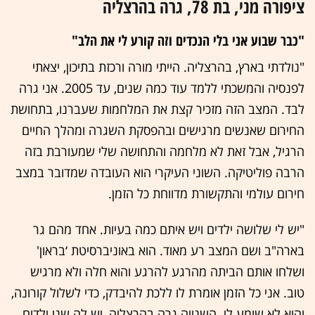
ציפורה מני, בת 78, גרה בהרצליה
"כבר שבוע אני בלי הנכדים וזה קורע לי את הלב"
"נולדתי בארץ, בהרצליה. הייתי מורה ורכזת בתיכון, יצאתי
לפנסיה והמשכתי ללמד עוד כמה שנים, עד 2005. אני גרה
לבד. המצב הזה מזכיר קצת את המלחמות שעברנו, בתחושת
החירום שאנשים מרגישים ובהפסקת השגרה ומהלך החיים
הרגיל, אבל זאת לא מלחמה והתחושה שלי שמעורבת בזה
הרבה פוליטיקה. השוני העיקרי הוא העובדה שמדובר במצב
חירום עולמי והתקשורת מדווחת כל הזמן.
"יש לי שלושה ילדים ויש איתם כמה בעיות. אחד מהם גר
בארה"ב ושם המצב רע מאוד. הוא באוניברסיטת ‘בראון'
ושלחו אותם הביתה מהרגע להרגע והוא חלה ולא מרגיש
טוב. אני כל הזמן אומרת לו ללכת להיבדק, כדי לשלול קורונה,
והוא לא שומע לי. השנייה גרה בהרצליה, יש לה שני ילדים