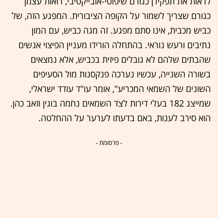
לראות את תפקידן כגורם שיפוטי-אובייקטיבי, רואות עצמן
כגורם שצריך לשמור על הקופה הציבורית. המפגע הזה, של
כביש מכבית, אינו סתם מפגע. זה מגה כביש, עם המון
נתיבים ורעש נוראי. בהתחלה הורידו מעניין הפיצוי אנשים
שהבתים שלהם לא גובלים פיזית בכביש, אלא נמצאים
בשורה השנייה, עכשיו נערכה פנקסנות מול הסעיפים
השונים של השמאי המכריע", אומר עו"ד עודד ישראלי,
שמייצג 182 בעלי דירות לצד השמאים נחמה בוגין וזאב כהן.
הוא סירב לענות, באם בדעתו לערער על ההחלטה.
- פרסומת -