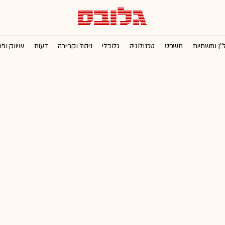
''ן ותשתיות
משפט
טכנולוגיה
גלובלי
ניהול וקריירה
דעות
שיווק ופ