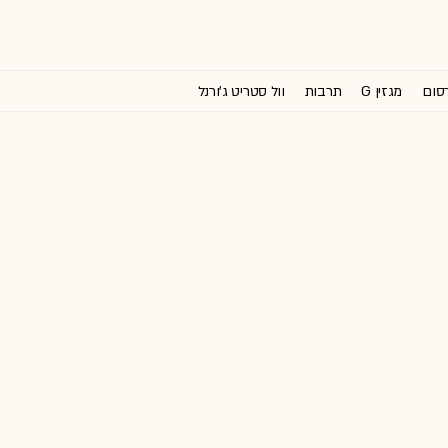
רסום
מגזין G
תרבות
וול סטריט ג'ורנל