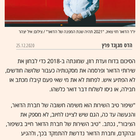
יו"ר הדואר חזי צאיג. "2021 תהיה שנת המפנה של הדואר" / צילום: איל יצהר
הדס מגן
גד פרץ
25.12.2020
הסיכום בדוח ועדת רוזן, שמונתה ב-2018 כדי לבחון את
שירותי הדואר ופרסמה את מסקנותיה כעבור שלושה חודשים,
לא הפתיע איש. לפחות לא את מי שאי פעם קיבלו מכתב או
חבילה, או ניסו לשלוח דבר דואר כלשהו.
"שיפור טיב השירות הוא משימה חשובה של חברת הדואר,
והנעשה עד כה, הגם שיש לציינו לחיוב, לא מספק את
הציבור", נכתב. "טיב השירות של חברת הדואר חייב בשיפור,
ובהקדם, וחברת הדואר נדרשת להתמקד בכך, ולהגיע