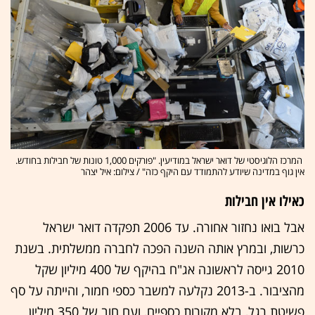
המרכז הלוגיסטי של דואר ישראל במודיעין. "פורקים 1,000 טונות של חבילות בחודש.
אין גוף במדינה שיודע להתמודד עם היקף כזה" / צילום: איל יצהר
כאילו אין חבילות
אבל בואו נחזור אחורה. עד 2006 תפקדה דואר ישראל
כרשות, ובמרץ אותה השנה הפכה לחברה ממשלתית. בשנת
2010 גייסה לראשונה אג"ח בהיקף של 400 מיליון שקל
מהציבור. ב-2013 נקלעה למשבר כספי חמור, והייתה על סף
פשיטת רגל, בלא מקורות כספיים, ועם חוב של 350 מיליון