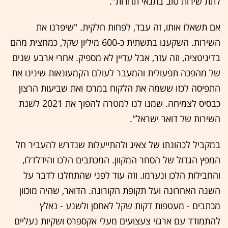
לתת שירות טוב בתנאי תחרות".
אם תשאלו אותו, זה עבד, לפחות חלקית. "שיפרנו את
השירות. השקענו בתשתית כ-600 מיליון שקל, כמחצית מהם
בדיגיטציה, וזה עזר, אבל עדיין לא מספיק. אחרי ארבע שנים
של מהפכה תפעולית והמעבר לעולם הקמעונאות שינינו את
התפיסה לכזו ששמה את הלקוח במרכז ואת שביעות הרצון
כבסיס לצמיחה. שמנו לנו למטרה להפוך את 2021 לשנת
השירות של דואר ישראל".
במקביל לכהונתו של צאיג ולהתייעלות שנדרש להעביר חל
המפץ הגדול של הסחר המקוון. המכתבים הלכו והידלדלו,
והחבילות הלכו ונערמו. וזה עוד לפני שהתחלנו לדבר על
השנה האחרונה ועל תקופת הקורונה. הדואר, שהיה מוכוון
מכתבים - מעטפות דקות שקל לאחסן ולשנע - נאלץ
להתמודד עם ארגזי צעצועים מעלי אקספרס ושקיות נעליים