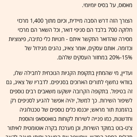
מאסוס, על בסיס יומיומי.
הצורך הזה דרש הסבה מיידית, וכיום מתוך 1,400 מרכזי
חלוקה 700 בלבד הם סניפי דואר, וכל השאר הם מרכזי
מסירה שהדואר התקשר איתם - חנויות כלי כתיבה, פיצוציות
וכדומה. אותם עסקים, אומר צאיג, נהנים מגידול של
15%-20% במחזור העסקים שלהם.
ועדיין, מי שהמתין בתקופת הקניות הנוכחית לחבילה שלו,
בוודאי נחשף לתורים הארוכים בסניפים. לדבריו של צאיג, גם
זה בטיפול. בתקופה הקרובה יושקעו משאבים רבים נוספים
לשיפור השירות. כך למשל, יהיה אפשר להגיע לסניפים רק
בהזמנת תור מראש; יוכנסו כלים נוספים של טכנולוגיה
וחדשנות, כמו פנייה לשירות לקוחות בוואטסאפ והוספת
צ’ט-בוט במוקד השירות, וכן מערכת בקרה אוטומטית לאיתור
תקלות בסחר המקוון, שתשפר את המערך ותיתן מענה לקצב