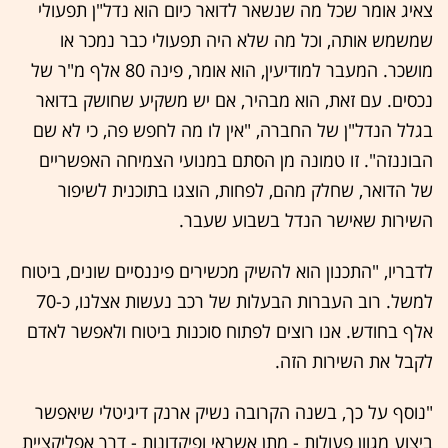
צאיג אומר שכל מה שנשאר לדואר כיום הוא נדל"ן תפעולי
שמשמש אותה, וכל מה שלא היה תפעולי כבר נמכר או
מושכר. המעבר למודיעין, הוא אומר, פינה 80 אלף מ"ר של
נכסים. עם זאת, הוא מבהיר, אם יש משקיע שחושק בדואר
בגלל הנדל"ן של החברה, "אין לו מה לחפש פה, כי לא שם
הבוננזה". זו טמונה מן הסתם במנועי הצמיחה האפשריים
של הדואר, שחלק מהם, לפחות, הוצגו בתוכנית לשיפור
השירות שאישר הנדל בשבוע שעבר.
לדבריו, "התכנון הוא להשיק מכשירים פיננסיים שונים, ביטוח
למשל. רוב העברות הבעלות של רכב נעשות אצלנו, כ-70
אלף בחודש. אנו רוצים לפתוח סוכנות ביטוח ולאפשר לאדם
לקבל את השירות הזה.
"נוסף על כך, בשנה הקרובה נשיק ארנק דיגיטלי שיאפשר
ביצוע מגוון פעולות - מתן אשראי ופיקדונות - דרך אפליקציית