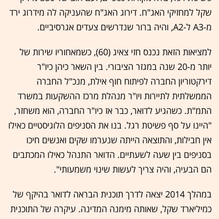
שקל למחזיקי האג"ח. דירוג האג"ח שהעניקה לה מידרוג ירד
מ-A3 ל-A2, והיה ברור שנדרשים צעדים אגרסיביים.
למציאות הזאת נכנס חזי צאיג (60), כשמאחוריו שירות של
יותר מ-20 שנה במגזר הציבורי. בין השאר כיהן כיו"ר
דירקטוריון החברה לפיתוח חוף אילת, מנכ"ל החברה
הממשלתית לתיירות ויו"ר מנהלת מרכז ההשקעות במשרד
התמ"ת. כשהגיע לדואר, כבר אז כיו"ר החברה, הוא משחזר,
"היינו על סף פשיטת רגל. בנו את הסניפים הלוגיסטיים כאילו
אין חבילות, והתוצאה הייתה שנערמו שקים ואנשים חיכו
בסניפים בין שעה לשעתיים. הדואר התנהל כאילו המכתבים
הם הבעיה, והיה צריך לעשות שינוי משמעותי".
במהלך 2014 יצאה לדרך תוכנית הבראה לדואר בהיקף של
כמיליארד שקל, שאותה מימנה המדינה. עיקרה של התוכנית