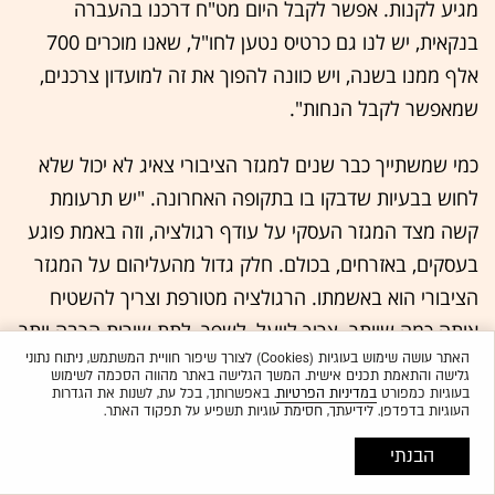
מגיע לקנות. אפשר לקבל היום מט"ח דרכנו בהעברה
בנקאית, יש לנו גם כרטיס נטען לחו"ל, שאנו מוכרים 700
אלף ממנו בשנה, ויש כוונה להפוך את זה למועדון צרכנים,
שמאפשר לקבל הנחות".
כמי שמשתייך כבר שנים למגזר הציבורי צאיג לא יכול שלא
לחוש בבעיות שדבקו בו בתקופה האחרונה. "יש תרעומת
קשה מצד המגזר העסקי על עודף רגולציה, וזה באמת פוגע
בעסקים, באזרחים, בכולם. חלק גדול מהעליהום על המגזר
הציבורי הוא באשמתו. הרגולציה מטורפת וצריך להשטיח
אותה כמה שיותר. צריך לייעל, לשפר, לתת שירות הרבה יותר
האתר עושה שימוש בעוגיות (Cookies) לצורך שיפור חוויית המשתמש, ניתוח נתוני
טוב. המגזר הציבורי גם לא מתגמל מספיק את העובדים
גלישה והתאמת תכנים אישית. המשך הגלישה באתר מהווה הסכמה לשימוש
שלו".
בעוגיות כמפורט
במדיניות הפרטיות
. באפשרותך, בכל עת, לשנות את הגדרות
העוגיות בדפדפן. לידיעתך, חסימת עוגיות תשפיע על תפקוד האתר.
מה לגבי הטענה שהוא לא נושא בנטל כשיש מיליון
הבנתי
מובטלים?