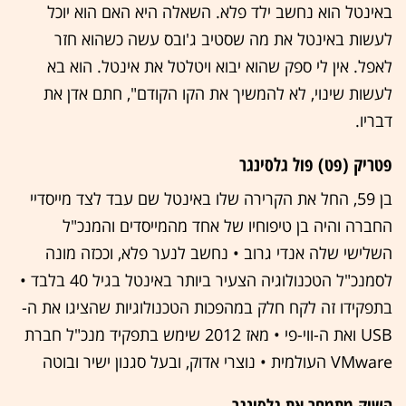
באינטל הוא נחשב ילד פלא. השאלה היא האם הוא יוכל
לעשות באינטל את מה שסטיב ג'ובס עשה כשהוא חזר
לאפל. אין לי ספק שהוא יבוא ויטלטל את אינטל. הוא בא
לעשות שינוי, לא להמשיך את הקו הקודם", חתם אדן את
דבריו.
פטריק (פט) פול גלסינגר
בן 59, החל את הקרירה שלו באינטל שם עבד לצד מייסדיי
החברה והיה בן טיפוחיו של אחד מהמייסדים והמנכ"ל
השלישי שלה אנדי גרוב • נחשב לנער פלא, וככזה מונה
לסמנכ"ל הטכנולוגיה הצעיר ביותר באינטל בגיל 40 בלבד •
בתפקידו זה לקח חלק במהפכות הטכנולוגיות שהציגו את ה-
USB ואת ה-ווי-פי • מאז 2012 שימש בתפקיד מנכ"ל חברת
VMware העולמית • נוצרי אדוק, ובעל סגנון ישיר ובוטה
השוק מתמחר את גלסינגר