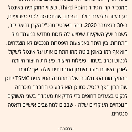
ממנכ"ל קרן הגידור Third Point, ששווי החזקותיה באינטל
נע באזור מיליארד דולר. במכתב שהתפרסם לפני כשבועיים,
ב-30 בדצמבר 2020, דחק באינטל מנכ"ל הקרן דניאל לוב,
לשכור יועץ השקעות שיסייע לה לזכות מחדש במעמד מול
התחרות, בין היתר באמצעות היפטרות מנכסים לא מוצלחים.
הוא אף רמז באופן בוטה מהו התחום אותו על אינטל לשקול
לנטוש ונקב בשמו - פעילות הייצור. פעילות הייצור היוותה
לאורך השנים מוקד היתרון התחרותית שלה, אך לנוכח
ההתקדמות הטכנולוגית של המתחרה הטיוואנית TSMC ייתכן
שהיתרון הפך לנטל. כמו כן הוא קבע כי החברה מוכרחה
לנקוט בצעדים דחופים כדי לחזק את מעמדה בשני השווקים
הנוכחיים העיקריים שלה - שבבים למחשבים אישיים ודאטה
סנטרים.
- פרסומת -