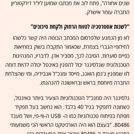
שנים אחורה", פתח לוב את מכתבו שמוען ליו"ר דירקטוריון
החברה עומר אישרק.
"לשנות אסטרטגיה לטווח הרחוק ולקחת סיכונים"
לא מן הנמנע שלפרסום המכתב הבוטה היה קשר כלשהו
לחילופי הגברי בצמרת, שכאמור התקבלו בשוק במחיאות
כפיים סוערות. הסיבה לכך, מסביר אדן. לדבריו, המנהיגות
הטכנולוגית שגלסינגר יכול להפגין באינטל יכולה להיות דומה
לזו שמפגין ג'נסן הואנג, מייסד ומנכ"ל אנבידיה, ומי שהצלחת
החברה מיוחסת בראש ובראשונה להנהגתו.
גלסינגר היה סמנכ"ל הטכנולוגיות הצעיר ביותר באינטל,
כשמונה לתפקיד בגיל 40 בלבד. הוא נחשב בעל תפקיד
מפתח בפיתוח טכנולוגיות כמו ה- USB ה-ווי-פי, ושל מעבד
80486. "בעצם הוא היה הארכיטקט הראשי הכי משמעותי
בתכנון מעבד ה-80486 שהיה אחד המעבדים הכי