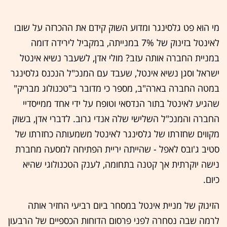
מי הוא פט גלסינגר ומדוע השוק קידם את ההכרזה על שובו
לאינטל בזינוק של 7% במנייתה, במקביל לירידה דומה
במניית החברה אותה עזב? מולי אדן, לשעבר נשיא אינטל
ישראל וסגן נשיא אינטל, שעבד עם המנכ"ל הנכנס גלסינגר
במטה החברה בארה"ב, מספר כי מדובר ב"טכנולוג מבריק"
שהגיע לאינטל בתור הנדסאי וטופח על ידי אחד ממייסדיי
החברה והמנכ"ל השלישי שלה אנדי גרוב. לדברי אדן, בשוק
מקווים שחזרתו של גלסינגר לאינטל משמעותה כחזרתו של
סטיב ג'ובס לאפל - שהייתה יריית הפתיחה למסעה מחברת
נישה יוקרתית אך קטנה בתחומה, לענק הטכנולוגי שהיא
כיום.
הזינוק של מניית אינטל במסחר ביום רביעי החזיר אותה
לרמה שבה נסחרה לפני פרסום הדוחות הכספיים של הרבעון