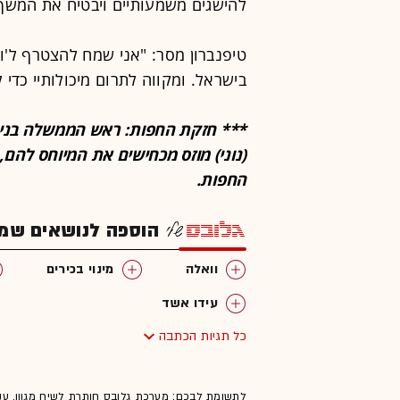
להישגים משמעותיים ויבטיח את המשך ה
טיפנברון מסר: "אני שמח להצטרף ל'ו
בישראל. ומקווה לתרום מיכולותיי כדי ל
*** חזקת החפות: ראש הממשלה בנימין נ
(נוני) מוזס מכחישים את המיוחס להם,
החפות.
הוספה לנושאים שמענ
וואלה
מינוי בכירים
עידו אשד
כל תגיות הכתבה
לתשומת לבכם: מערכת גלובס חותרת לשיח מגוון, ענ