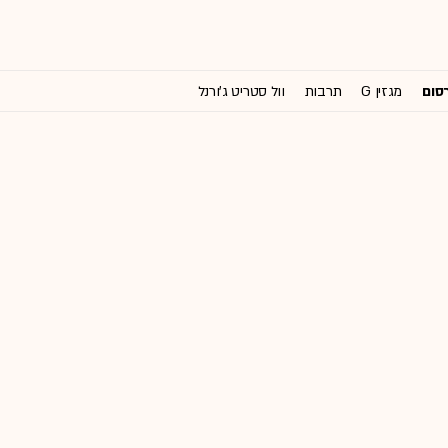
רסום
מגזין G
תרבות
וול סטריט ג'ורנל