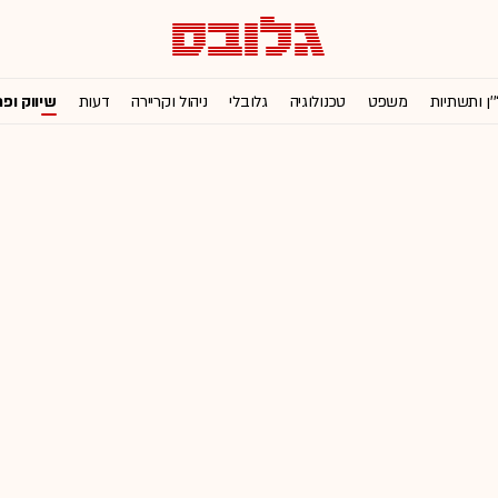
'ן ותשתיות
משפט
טכנולוגיה
גלובלי
ניהול וקריירה
דעות
שיווק ופ