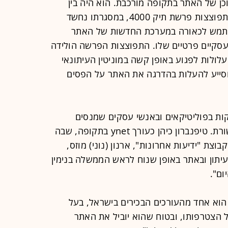
כן של האתר בתקופה מורכבת. הוא היה בין
הבכירים שנותרו ב"וואלה" גם לאחר התפוצצות פרשת תיק 4000, במסגרתו נחשד
השתמש לכאורה במערכת החדשות של האתר
עסקיים פרטיים שלו. התפוצצות הפרשה הולידה
עלולות לפגוע באופן קשה במוניטין העיתונאי
וסייע להעלות בהדרגה את האתר על הפסים
ות בפוליטיקאים ובאנשי עסקים שמנסים
להשפיע על אופן הסיקור של כלי תקשורת. טיפנברון כיהן כעורך ynet בתקופה, שבה
האישום בתיק 2000, מו"ל קבוצת "ידיעות אחרונות", ארנון (נוני) מוזס,
יתון ובאתר באופן שנוח לראש הממשלה בנימין
ום".
 הוא אחד מהעורכים הבכירים בישראל, בעל
על הצטרפותו, ובטוח שהוא יוביל את האתר