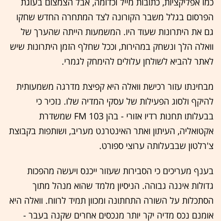
כמו אפליקציות, כתובות מייל וכדומה, אבל הצמצום בעוגת
הפרסום בגלל משבר הקורונה לצד המתחרה החדש שחקו
גם את היתרונות שעוד היו. המשמעות הייתה שהערך של
וואלה הלך ונשחק במהירות, וככל שחלף הזמן היתרונות שיש
לאתר להביא לשולחן עלולים להימחק לגמרי.
מבחינתו עזור רכישת וואלה היא קפיצת מדרגה משמעותית
להיקף ולסוג הפעילות של עסקי המדיה שלו. נזכיר כי
בבעלותו תחנות רדיו אזורי - בהן 103 FM שמשדרת
אקטואליה, העיתון ואתר האינטרנט מעריב, ושותפות בקבוצת
צ'רלטון שבבעלותה ערוצי ספורט.
בענף מעריכים כי הסבירות שעזור ייכנס ויעשה מהפכות
גדולות איננה גבוהה. הניסיון מלמד שהוא מנהל מתוך
הסתכלות על השורה התחתונה ומכוון תמיד לרווח. וואלה היא
אומנם נכס מדיה יקר יותר מנכסים אחרים שקנה בעבר -