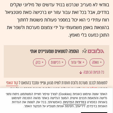
בוודאי לא מעריב שנרכש בנזיד עדשים של מיליוני שקלים
בודדים, אבל בכל זאת עבור עזור יש ברכישה כזאת פוטנציאל
רווח עתידי כי הוא יכול במספר פעולות פשוטות לחתוך
בהוצאות באופן משמעותי על ידי צמצום מערכות ולשפר את
התוכן כמעט בלי מאמץ.
הוספה לנושאים שמעניינים אותי
וואלה
אלי עזור
רכישות
בזק
כל תגיות הכתבה
לתשומת לבכם: מערכת גלובס חותרת לשיח מגוון, ענייני ומכבד בהתאם ל
קוד האתי
המופיע
בדו"ח האמון
לפיו אנו פועלים. ביטויי אלימות, גזענות, הסתה או כל שיח
בלתי הולם אחר מסוננים בצורה
אוטומטית
ולא יפורסמו באתר.
האתר עושה שימוש בעוגיות (Cookies) לצורך שיפור חוויית המשתמש, ניתוח נתוני
גלישה והתאמת תכנים אישית. המשך הגלישה באתר מהווה הסכמה לשימוש
בעוגיות כמפורט
במדיניות הפרטיות
. באפשרותך, בכל עת, לשנות את הגדרות
העוגיות בדפדפן. לידיעתך, חסימת עוגיות תשפיע על תפקוד האתר.