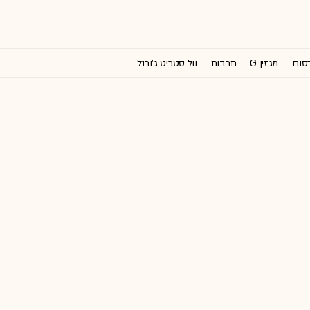
רסום
מגזין G
תרבות
וול סטריט ג'ורנל