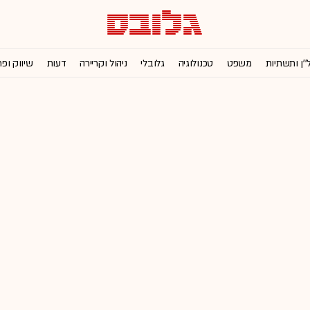
''ן ותשתיות
משפט
טכנולוגיה
גלובלי
ניהול וקריירה
דעות
שיווק ופ