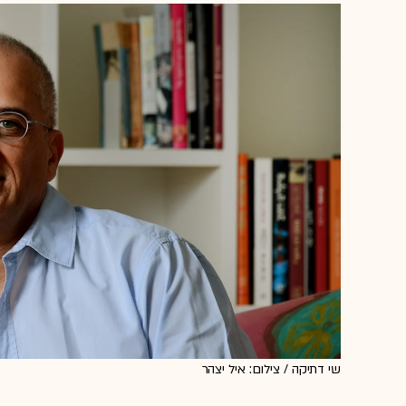
שי דתיקה / צילום: איל יצהר