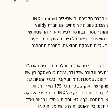
עוד לא השלימה הנפקה וכבר מתמזגת? חברת הקריפטו הישראלית INX Limited
דיווחה ביום שלישי השבוע כי חתמה על מכתב כוונות לא מחייב עם חברת Valdy
ותיה רשומות למסחר בבורסה לניירות ערך המשנית של
TS, בנוגע לעסקה מוצעת לרכישת כל ניירות הערך המונפקים
י הדיווח, עם השלמת העסקה המוצעת, החברה הממוזגת
ונות שעליו חתמה INX, הרשומה בגיברלטר אבל מנוהלת ממשרדיה בארה"ב
העיר ונקובר שבקנדה, עולה כי העסקה בין שתי
ופכי. במסגרת המיזוג יקבלו בעלי המניות של
INX, שאותה מוביל הנשיא והמייסד השותף שי דתיקה, בסך הכל 175 מיליון מניות
רגילות של החברה הממוזגת בתמורה להון המניות המונפק של INX. מייד לפני העסקה
יאוחדו מניותיה של ואלדי בהתאם לתנאי ההסכם, כך שלא יותר מ-5 מיליון מניות ואלדי
יונפקו עם השלמת העסקה. בשלב זה יוחלפו כל האופציות לרכישת מניות INX