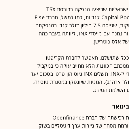
בשנים האחרונות היו כבר כמה חברות ישראליות שביצעו הנפקה בבורסת TSX
Venture באמצעות מיזוג עם חברות Capital Pool קנדיות, כמו למשל, חברת Else
Nutrition, יצרנית תרכובות מזון לתינוקות, שגייסה 7.5 מיליון דולר קנדי בהנפקתה
ב-2019. חברת A-Labs, שבעליה כאמור נמנה עם מייסדי INX, ליוותה בעבר כמה
של אלס נוטרישן.
העסקה המוצעת בין ואלדי ל-INX, ככל שתושלם, תאפשר לחברת הקריפטו
ממכתב הכוונות הלא מחייב עולה כי במקביל
לסגירת עסקת המיזוג המוצעת בין ואלדי ל-INX, תשלים INX גיוס הון פרטי בסכום יעד
 דולר קנדי (כ-20 מיליון דולר ארה"ב). המניות שיונפקו במסגרת גיוס זה,
 השלמת המיזוג.
לפני כחודש דיווחה INX כי השלימה את רכישתה של חברת Openfinance
בפלטפורמת מסחר של ניירות ערך דיגיטליים בשוק