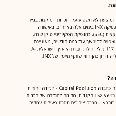
גת.
המוצעת לא תשפיע על הזכויות המוקנות בנייר
הערך הדיגיטלי (security token) שמנפיקה INX בימים אלה בארה"ב, באישורה
ובפיקוחה של רשות ניירות ערך האמריקאית (SEC). בהנפקת הסקיוריטי טוקן שלה,
יצאה לדרך כבר בסוף אוגוסט 2020 וצפויה להימשך עוד כמה חודשים, מעוניינת
חברת הקריפטו לגייס סכום יעד של עד 117 מיליון דולר. חברת הייעוץ הישראלית A-
Labs Finance and Advisory, שבעליה דורון כהן הוא שותף מייסד של INX,
ואלדי, שנוסדה ב-2018, מוגדרת בקנדה כחברה מסוג Capital Pool - הגדרה ייחודית
לחברות שרשומות למסחר בבורסת TSX Venture הקנדית, הדומה להגדרה של חברות
ד בורסאי - חברה ציבורית חסרת פעילות עסקית