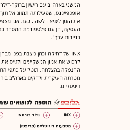
המשני בארה"ב עם רישיון ברוקר-דיל
את הזמן ליציאה לשוק. כעת אנו מצפ
העסקה, הן עם פלטפורמת המסחר במט
בניירות ערך".
INX של דתיקה וכהן ניצבת בפני מבח
ההנפקה בהצלחה, תוטל על כתפי החב
מטרתה העיקרית ולהקים בארה"ב בורס
דיגיטליים.
הוספה לנושאים שמענ
INX
שלד בורסאי
מטבעות דיגיטליים (קריפטו)