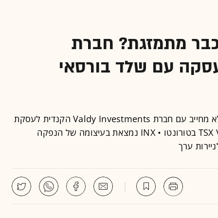
כבר מתמזגת? חברת
כמה על עסקה עם שלד בורסאי
חברת הקריפטו הישראלית חתמה על מכתב כוונות לא מחייב עם חברת Valdy Investments הקנדית לעסקת
מיזוג, שבאמצעותה יוכלו לגייס הון בבורסת TSX Venture בטורונטו • INX נמצאת בעיצומה של הנפקה
יירות ערך