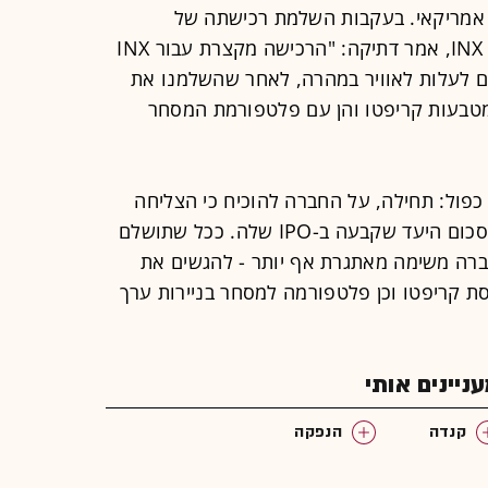
ר אמריקאי. בעקבות השלמת רכישתה של
אופנפייננס, שפעילותה תמוזג אל תוך INX, אמר דתיקה: "הרכישה מקצרת עבור INX
ים לעלות לאוויר במהרה, לאחר שהשלמנו את
בעות קריפטו והן עם פלטפורמת המסחר
ן כפול: תחילה, על החברה להוכיח כי הצליחה
לרכוש את אמון המשקיעים ולגייס את סכום היעד שקבעה ב-IPO שלה. ככל שתושלם
רה משימה מאתגרת אף יותר - להגשים את
ת קריפטו וכן פלטפורמה למסחר בניירות ערך
יינים אותי
קנדה
הנפקה