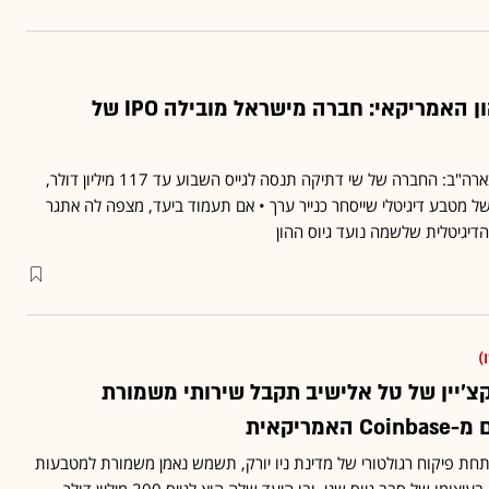
לראשונה בשוק ההון האמריקאי: חברה מישראל מובילה IPO של
הנפקת INX יוצאת לדרך בארה"ב: החברה של שי דתיקה תנסה לגייס השבוע עד 117 מיליון דולר,
 מטבע דיגיטלי שייסחר כנייר ערך • אם תעמוד ביעד, מצפה לה אתגר
דיגיטלית שלשמה נועד גיוס ההון
)
צ'יין של טל אלישיב תקבל שירותי משמורת
מריקאית
תחת פיקוח רגולטורי של מדינת ניו יורק, תשמש נאמן משמורת למטבעות