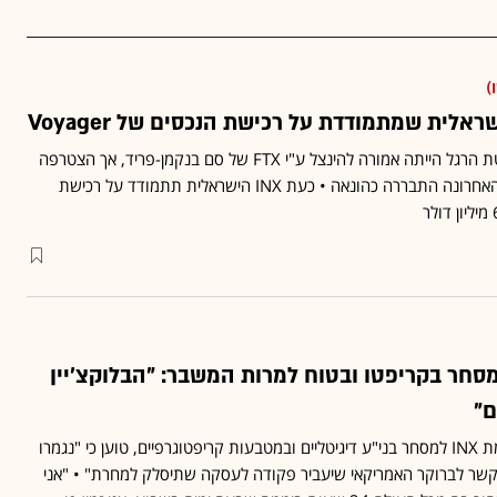
)
לית שמתמודדת על רכישת הנכסים של Voyager
פלטפורמת הקריפטו פושטת הרגל הייתה אמורה להינצל ע"י FTX של סם בנקמן-פריד, אך הצטרפה
למעגל הקורבנות לאחר שהאחרונה התבררה כהונאה • כעת INX הישראלית תתמודד על רכישת
סחר בקריפטו ובטוח למרות המשבר: "הבלוקצ'יין
ם"
שי דתיקה, מייסד פלטפורמת INX למסחר בני"ע דיגיטליים ובמטבעות קריפטוגרפיים, טוען כי "נגמרו
שר לברוקר האמריקאי שיעביר פקודה לעסקה שתיסלק למחרת" • "אני