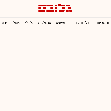
ן והשקעות
נדל''ן ותשתיות
משפט
טכנולוגיה
גלובלי
ניהול וקריירה