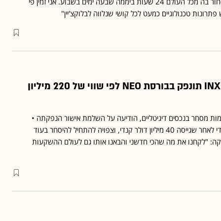
מפעיל מערכת שאפשר לסחור בה מכל העולם 24 שעות ביממה שבעה ימים בשבוע. אני זמין פי
פתרונות טכנולוגיים כמעט לכל קושי שנלווה לבלוקצ'יין"
הישורת האחרונה: INX תונפק בבורסת NEO לפי שווי של 220 מיליון
ת מסחר בנכסים דיגיטליים, הודיעה על השלמת אישור הנפקתה •
תתמזג לשלד הבורסאי ואלדי לאחר שגייסה 40 מיליון דולר קנדי, וצפויה להתחיל להיסחר בעוד
יקה: "לקחנו את מה שהכי חדשני והבאנו אותו גם לעולם ההשקעות