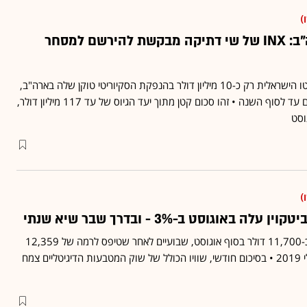
)
לא מסתפקת בארה"ב: INX של שי דתיקה מבקשת להירשם למסחר
עד כה גייסה חברת הקריפטו הישראלית רק כ-10 מיליון דולר בהנפקת הסקיוריטי טוקן שלה בארה"ב,
שתישאר פתוחה למשקיעים עד לסוף השנה • זהו סכום קטן מתוך יעד הגיוס של עד 117 מיליון דולר,
וסט
)
באוגוסט ב-3% - ובדרך שבר שיא שנתי
מחירו של הביטקוין הגיע לכ-11,700 דולר בסוף אוגוסט, שבועיים לאחר שטיפס לרמה של 12,359
דולר - מחירו הגבוה מאז יולי 2019 • בסיכום חודשי, שוויו הכולל של שוק המטבעות הדיגיטליים צמח