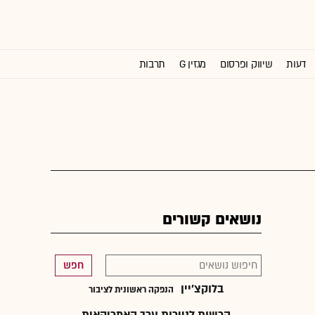
דעות
שיווק ופרסום
מגזין G
תרבות
וול סטריט ג'ורנל
נושאים קשורים
חפש
בלוקצ'יין
הנפקה ראשונית לציבור