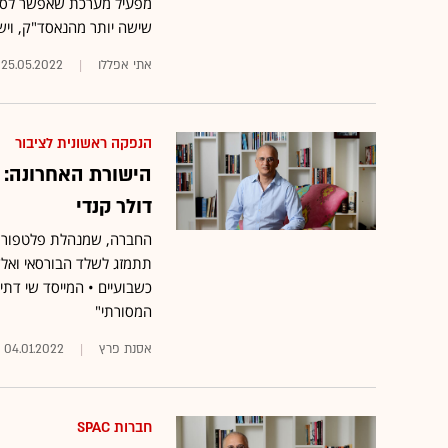
שישה יותר מהנאסד"ק, ויש 
אתי אפללו
25.05.2022
הנפקה ראשונית לציבור
דולר קנדי
החברה, שמנהלת פלטפורמו
כשבועיים • המייסד שי דת
המסורתי"
אסנת פרץ
04.01.2022
חברות SPAC