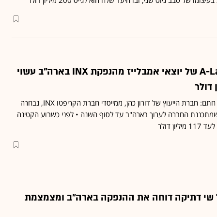
הקופון שתגזור A-Labs של יוצאי אמבלייז מהנפקת INX בארה"ב עשוי
ביד אחת שותף וביד שנייה חתם: חברת הייעוץ של דורון כהן, ממייסדי חברת הקריפטו INX, נבחרה
צע את החיתום ב-IPO שמתכננת החברה לערוך בארה"ב עד לסוף השנה • לפני כשבוע הקטינה
 שי דתיקה דוחה את ההנפקה בארה"ב ומצמצמת