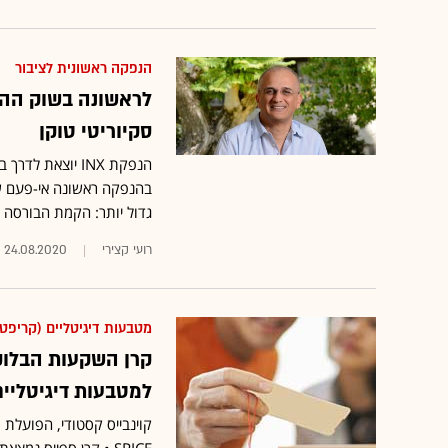
הנפקה ראשונית לציבור
סקיוריטי טוקן
בהנפקה ראשונה אי-פעם של
גדול יותר: הקמת הבורסה ה
רועי קצירי
24.08.2020
מטבעות דיגיטליים (קריפטו
קרן השקעות הבלוק
למטבעות דיגיטליים מ-Coinbase הא
קוינבייס קסטודי, הפועלת 