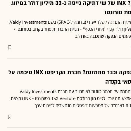
פעם שלישית קנדה? INX של שי דתיקה גייסה כ-32 מיליון דולר במיזוג
ת טורונטו
פלטפורמת הקריפטו הישראלית התמזגה לשלד ייעודי (בדומה ל-SPAC) בשם Valdy Investments,
חר לפי שווי של 220 מיליון דולר קנדי "אחרי הכסף" • מניית החברה תיסחר בקרוב בטורונטו •
עוד לא השלימה הנפקה וכבר מתמזגת? חברת הקריפטו INX סיכמה על
אי בקנדה
חברת הקריפטו הישראלית חתמה על מכתב כוונות לא מחייב עם חברת Valdy Investments
הקנדית לעסקת מיזוג, שבאמצעותה יוכלו לגייס הון בבורסת TSX Venture בטורונטו • INX נמצאת
ת בארה"ב של מטבעות דיגיטליים הנחשבים לניירות ערך