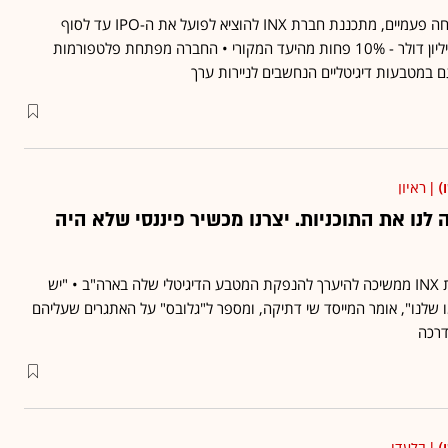
אחרי שהרוד-שואו שלה נדחה פעמיים, מתכננת חברת INX להוציא לפועל את ה-IPO עד לסוף
השנה ולגייס בו עד 117 מיליון דולר - 10% פחות מהיעד המקורי • החברה מפתחת פלטפורמות
 במטבעות דיגיטליים הנחשבים לניירות ערך
)
| ראיון
לנו את התוכניות. יצרנו מכשיר פיננסי שלא היה
חברת הבלוקצ'יין הישראלית INX ממשיכה להיערך להנפקת המטבע הדיגיטלי שלה בארה"ב • "יש
 שלנו", אומר המייסד שי דתיקה, ומספר ל"גלובס" על האתגרים שעליהם
רכה