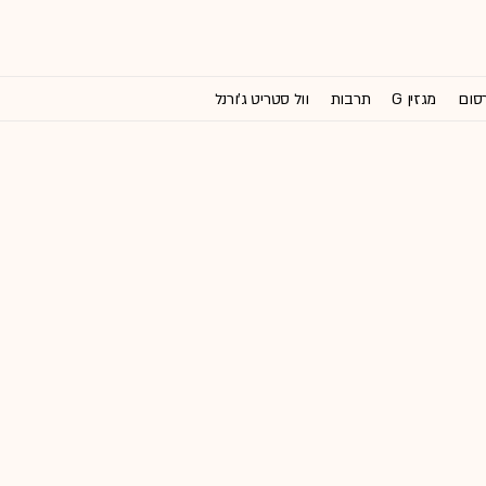
רסום
מגזין G
תרבות
וול סטריט ג'ורנל