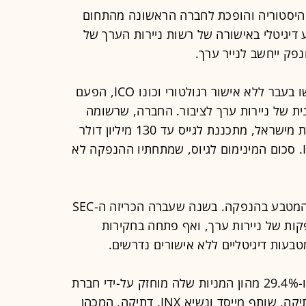
פטו הישראלית INX עושה היסטוריה והופכת לחברה הראשונה מהתחום
גיטלי באישורה של רשות ניירות הערך של
בניגוד להנפקות מטבע קודמות, שנעשו בעבר ללא אישור רגולטורי וכונו ICO, הפעם
- הנפקה ראשונית של ניירות ערך לציבור. החברה, שרשומה
בגיברלטר אבל הוקמה, פועלת ומנוהלת מישראל, מתכננת לגייס עד 130 מיליון דולר
בהנפקת מטבע דיגיטלי - INX Tokens. סכום המינימום לגיוס, שמתחתיו ההנפקה לא
בשלב זה, עוד לא ידוע מה יהיה מחיר המטבע בהנפקה. בשנה שעברה הכריזה ה-SEC
חשב כהנפקות של ניירות ערך, ואף פתחה בחקירות
בעות דיגיטליים ללא אישורים נדרשים.
חברת INX Limited הוקמה ב-2017, ו-29.4% מהון המניות שלה מוחזק על-ידי חברת
Triple-V שנמצאת בבעלותו של שי דתיקה, שותף מייסד ונשיא INX. דתיקה, המכהן