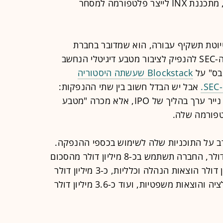
נזילות, שקיפות תפעולית ועוד. בעתיד, מתכננת INX לייצר פלטפורמה למסחר
ה שחברת INX הגישה טיוטת תשקיף עבורה, הוא שמדובר בחברת
קריפטו ראשונה שמבקשת את אישור ה-SEC להנפיק לציבור מטבע דיגיטלי הנחשב
ובס" על
Blockstack שעשתה היסטוריה
אבל יש הבדל חשוב בין שתי ההנפקות:
בניגוד ל-INX, בלוקסטאק לא הנפיקה נייר ערך בהליך של IPO, אלא מכרה "מטבע
רב על התוכניות שלה לשימוש בכספי ההנפקה.
אם יגויס הסכום המבוקש, 130 מיליון דולר, החברה תשתמש בכ-8 מיליון דולר מהסכום
על מחקר ופיתוח (מו"פ), כ-10.3 מיליון דולר הוצאות הנהלה וכלליות, כ-3 מיליון דולר
על שיווק ומכירות וסכום דומה על רגולציה והוצאות משפטיות, ועוד כ-3.6 מיליון דולר