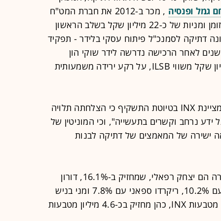
 גמל ופנסיה
, מכר ב-2012 את חברת המט"ח
שלו, ILSB, ללידר שוקי הון, בעסקת מזומן ומניות של כ-22 מיליון שקל בשלב הראשון
את מונה דתיקה לסמנכ"ל פיתוח עסקי בלידר - תפקיד
נים לאחר הרכישה נדרשה לידר שוקי הון
לבצע מחיקת מוניטין בהיקף של 6 מיליון שקל משווי ILSB, על רקע ירידה משמעותית
ברשימת הסיכונים הכרוכים בהשקעה מציינת INX בטיוטת התשקיף כי הצלחתה תלויה
ידע נרחב וקשרים בתעשייה", וכי המוניטין של
אה ישירה של המאמצים של דתיקה לבנות
מלבד דתיקה, בעלי מניות נוספים בחברה הם יצחק רפאלי, שמחזיק ב-16.1%, דורון
כהן, באמצעות חברת הייעוץ A-Labs עם 10.2%, ריקרדו ספאני עם 7.8% ומני בניש
עם 6.4%. דתיקה מחזיק בכ-9.4 מיליון מטבעות INX, כהן מחזיק בכ-4.6 מיליון מטבעות