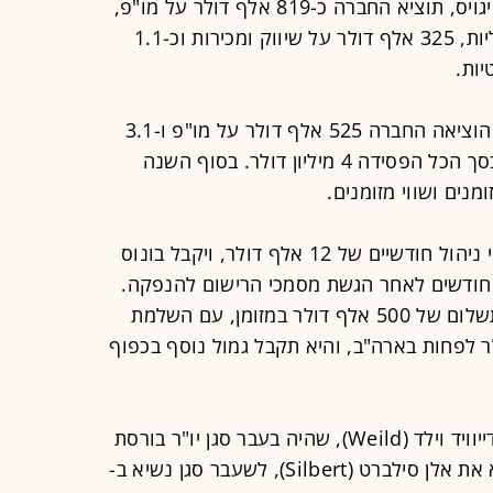
אם הסכום המינימלי של 5 מיליון דולר יגויס, תוציא החברה כ-819 אלף דולר על מו"פ,
כ-2.3 מיליון דולר הוצאות הנהלה וכלליות, 325 אלף דולר על שיווק ומכירות וכ-1.1
יות.
לפי טיוטת התשקיף של INX, ב-2018 הוציאה החברה 525 אלף דולר על מו"פ ו-3.1
מיליון דולר הוצאות הנהלה וכלליות, ובסך הכל הפסידה 4 מיליון דולר. בסוף השנה
דתיקה, באמצעות Triple-V, זכאי לדמי ניהול חודשיים של 12 אלף דולר, ויקבל בונוס
לף דולר שישה חודשים לאחר הגשת מסמכי הרישום להנפקה.
חברת A-Labs של כהן תהיה זכאית לתשלום של 500 אלף דולר במזומן, עם השלמת
גיוס של 10 מיליון דולר לפחות בארה"ב, והיא תקבל גמול נוסף בכפוף
בדירקטוריון החברה מכהן, בין השאר, דייוויד וילד (Weild), שהיה בעבר סגן יו"ר בורסת
נאסד"ק, ובהנהלת החברה ניתן למצוא את אלן סילברט (Silbert), לשעבר סגן נשיא ב-