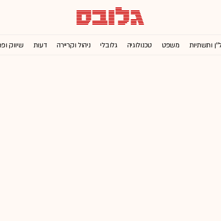
''ן ותשתיות
משפט
טכנולוגיה
גלובלי
ניהול וקריירה
דעות
שיווק ופ