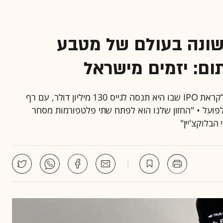
ונה בעולם של מטבע
תום: יזמים מישראל
חברת הקריפטו הישראלית INX הגישה טיוטת תשקיף לקראת IPO שבו היא תנסה לגייס 130 מיליון דולר, עם רף
א תצא לפועל • "החזון שלנו הוא לפתח שתי פלטפורמות מסחר
הבלוקצ'יין"