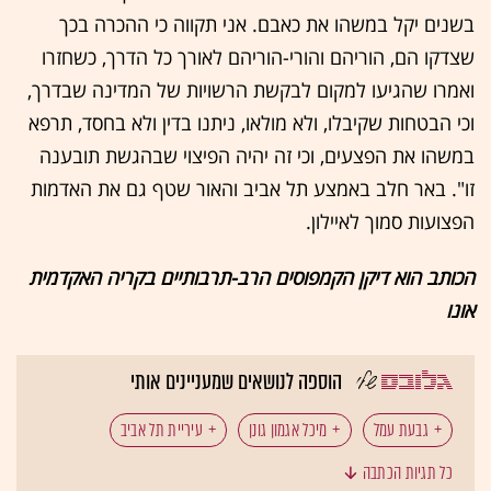
בשנים יקל במשהו את כאבם. אני תקווה כי ההכרה בכך
שצדקו הם, הוריהם והורי-הוריהם לאורך כל הדרך, כשחזרו
ואמרו שהגיעו למקום לבקשת הרשויות של המדינה שבדרך,
וכי הבטחות שקיבלו, ולא מולאו, ניתנו בדין ולא בחסד, תרפא
במשהו את הפצעים, וכי זה יהיה הפיצוי שבהגשת תובענה
זו". באר חלב באמצע תל אביב והאור שטף גם את האדמות
הפצועות סמוך לאיילון.
הכותב הוא דיקן הקמפוסים הרב-תרבותיים בקריה האקדמית
אונו
הוספה לנושאים שמעניינים אותי
גבעת עמל
מיכל אגמון גונן
עיריית תל אביב
כל תגיות הכתבה
תביעה ייצוגית
משה קריף