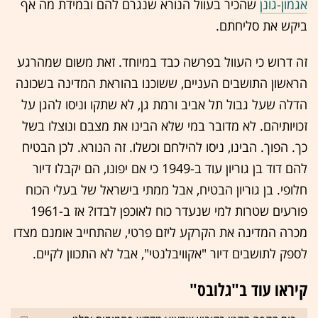
אגמון-גונן
שהכיר בעוול הנורא שנגרם להם ובמידת מה אף
ביקש את סליחתם.
זה דרוש כי העוול בפרשה כבד במיוחד. זאת משום שמהרגע
הראשון התושבים העניים, ששוכנו בהוראת המדינה בשכונה
הדלה שעל גבול תל אביב ורמת גן, לא שתקו וניסו להגן על
זכויותיהם. לא מדובר במי שלא הבינו את מצבם ונוצלו בשל
כך. הפוך. הבינו, ניסו להילחם וכשלו. זה הנורא. לכן הבטיח
להם דוד בן גוריון עוד ב-1949 כי אם יפונו, הם יקבלו דיור
חלופי. בן גוריון הבטיח, אבל ממתי בישראל של בעלי הכוח
פורעים שטרות למי שנעדר כוח לאוכפן לבדו? אז ב-1961
מכרה המדינה את הקרקע ליזם פרטי, שהתחייב אומנם מצדו
לספק לתושבים דיור "אקוויבלנטי", אבל לא התכוון לקיים.
קיראו עוד ב"גלובס"