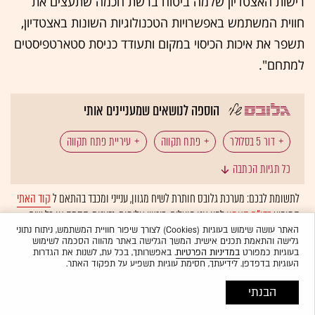
רישות האצטדיון שלמה ביטוח ברשת חכמה שתעצים את
חווית המשתמש באפשרויות הטכנולוגיות השונות באצטדיון,
תשפר את איכות הכיסוי במקום ותעודד כניסת סטארטפיסטים
למתחם".
הוספה לנושאים שמעניינים אותי
דור 5 בסלולר
פתח תקווה
עיריית פתח תקווה
כל תגיות הכתבה
אצטדיונים
לתשומת לבכם: מערכת גלובס חותרת לשיח מגוון, ענייני ומכבד בהתאם ל
קוד האתי
המופיע
בדו"ח האמון
לפיו אנו פועלים. ביטויי אלימות, גזענות, הסתה או כל שיח
בלתי הולם אחר מסוננים בצורה
אוטומטית
ולא יפורסמו באתר.
האתר עושה שימוש בעוגיות (Cookies) לצורך שיפור חוויית המשתמש, ניתוח נתוני
גלישה והתאמת תכנים אישית. המשך הגלישה באתר מהווה הסכמה לשימוש
בעוגיות כמפורט
במדיניות הפרטיות
. באפשרותך, בכל עת, לשנות את הגדרות
העוגיות בדפדפן. לידיעתך, חסימת עוגיות תשפיע על תפקוד האתר.
הבנתי