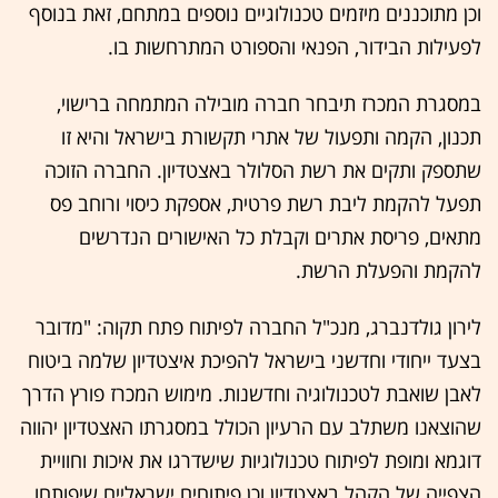
וכן מתוכננים מיזמים טכנולוגיים נוספים במתחם, זאת בנוסף
לפעילות הבידור, הפנאי והספורט המתרחשות בו.
במסגרת המכרז תיבחר חברה מובילה המתמחה ברישוי,
תכנון, הקמה ותפעול של אתרי תקשורת בישראל והיא זו
שתספק ותקים את רשת הסלולר באצטדיון. החברה הזוכה
תפעל להקמת ליבת רשת פרטית, אספקת כיסוי ורוחב פס
מתאים, פריסת אתרים וקבלת כל האישורים הנדרשים
להקמת והפעלת הרשת.
לירון גולדנברג, מנכ"ל החברה לפיתוח פתח תקוה: "מדובר
בצעד ייחודי וחדשני בישראל להפיכת איצטדיון שלמה ביטוח
לאבן שואבת לטכנולוגיה וחדשנות. מימוש המכרז פורץ הדרך
שהוצאנו משתלב עם הרעיון הכולל במסגרתו האצטדיון יהווה
דוגמא ומופת לפיתוח טכנולוגיות שישדרגו את איכות וחוויית
הצפייה של הקהל באצטדיון וכן פיתוחים ישראליים שיפותחו