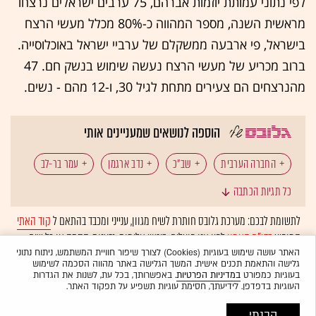
לפי נתוני עמותת יוזמות אברהם, 75 ערבים ישראלים נרצחו
מראשית השנה, מספר המהווה כ-80% מכלל מעשי הרצח
בישראל, פי ארבעה ממשקלם של ערביי ישראל באוכלוסייה.
ברוב מכריע של מעשי הרצח נעשה שימוש בנשק חם. 47
מהנרצחים הם צעירים מתחת לגיל 30, ו-12 מהם - נשים.
הוספה לנושאים שמעניינים אותי
החברה הערבית
שב"כ
נדב ארגמן
עמר בר-לב
כל תגיות הכתבה
פשיעה
לתשומת לבכם: מערכת גלובס חותרת לשיח מגוון, ענייני ומכבד בהתאם ל
קוד האתי
המופיע
בדו"ח האמון
לפיו אנו פועלים. ביטויי אלימות, גזענות, הסתה או כל שיח
בלתי הולם אחר מסוננים בצורה
אוטומטית
ולא יפורסמו באתר.
האתר עושה שימוש בעוגיות (Cookies) לצורך שיפור חוויית המשתמש, ניתוח נתוני
גלישה והתאמת תכנים אישית. המשך הגלישה באתר מהווה הסכמה לשימוש
בעוגיות כמפורט
במדיניות הפרטיות
. באפשרותך, בכל עת, לשנות את הגדרות
העוגיות בדפדפן. לידיעתך, חסימת עוגיות תשפיע על תפקוד האתר.
הבנתי