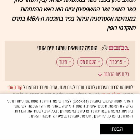
כשר האוצר ושר המשפטים) וכיום הוא ראש ההתמחות
במנהיגות אסטרטגיה וניהול בכיר בתוכנית ה-MBA במרכז
האקדמי רופין
הוספה לנושאים שמעניינים אותי
פריפריה
הטבות מס
חינוך
כל תגיות הכתבה
לתשומת לבכם: מערכת גלובס חותרת לשיח מגוון, ענייני ומכבד בהתאם ל
קוד האתי
המופיע
בדו"ח האמון
לפיו אנו פועלים. ביטויי אלימות, גזענות, הסתה או כל שיח
בלתי הולם אחר מסוננים בצורה
אוטומטית
ולא יפורסמו באתר.
האתר עושה שימוש בעוגיות (Cookies) לצורך שיפור חוויית המשתמש, ניתוח נתוני
גלישה והתאמת תכנים אישית. המשך הגלישה באתר מהווה הסכמה לשימוש
בעוגיות כמפורט
במדיניות הפרטיות
. באפשרותך, בכל עת, לשנות את הגדרות
העוגיות בדפדפן. לידיעתך, חסימת עוגיות תשפיע על תפקוד האתר.
הבנתי