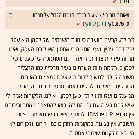
גלובס
מאות דירות ב-72 שעות בלבד: המכרז הגדול של חברת
פרשקובסקי (
תוכן שיווקי
)
תחילה, קבעה הוועדה כי חוות השרתים של לסמן היא עסק
לכל דבר ועניין, ואף הוסיפה כי אחסון הוא ליבת העסק, ואינו
מהווה פעילות צדדית. הוועדה גם הסתמכה על טענתו של
לסמן כי הקמת חוות השרתים בעיר מרכזית כמו הרצליה
חשובה לו כדי למשוך לקוחות שאינם נמצאים באזורים
מרוחקים. "חשבתי להקים דאטה סנטר בירוחם וליהנות
ממענקים ועלויות זולות", טען לסמן. "אולם, הלקוחות אמרו לי
שיש להם בעיה עם זה והם לא יבואו להתארח מאחר ובירוחם
אין טכנאי HP או IBM. לנותני השירות שתמיכתם בציוד
חשובה, אין נציגות במקומות רחוקים כמו ירוחם, ולכן הם לא
היו באים לקנות שירותי אחסון".