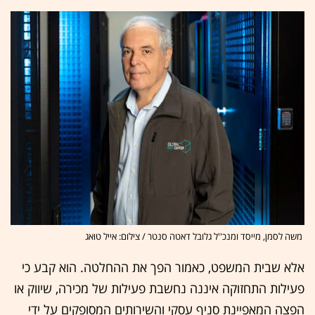
משה לסמן, מייסד ומנכ''ל גלובל דאטה סנטר / צילום: אייל טואג
אלא שבית המשפט, כאמור הפך את ההחלטה. הוא קבע כי
פעילות התחזוקה איננה נחשבת פעילות של מכירה, שיווק או
הפצה המאפיינת סניף עסקי והשירותים המסופקים על ידי