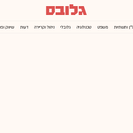
''ן ותשתיות
משפט
טכנולוגיה
גלובלי
ניהול וקריירה
דעות
שיווק ופ