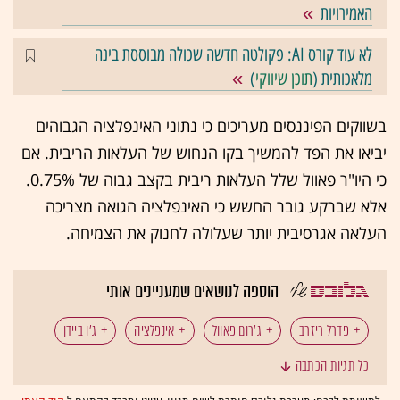
האמירויות
לא עוד קורס AI: פקולטה חדשה שכולה מבוססת בינה
מלאכותית (
תוכן שיווקי
)
בשווקים הפיננסים מעריכים כי נתוני האינפלציה הגבוהים
יביאו את הפד להמשיך בקו הנחוש של העלאות הריבית. אם
כי היו"ר פאוול שלל העלאות ריבית בקצב גבוה של 0.75%.
אלא שברקע גובר החשש כי האינפלציה הגואה מצריכה
העלאה אגרסיבית יותר שעלולה לחנוק את הצמיחה.
הוספה לנושאים שמעניינים אותי
פדרל ריזרב
ג'רום פאוול
אינפלציה
ג'ו ביידן
כל תגיות הכתבה
כלכלת ארה"ב
אינפלציה ישראל