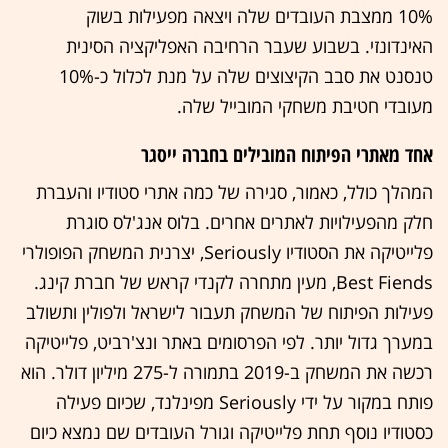
10% ממצבת העובדים שלה ויצאה מפעילות בשוק
האינדונזי. בשבוע שעבר הרחיבה האפליקציה הסינית
טנסנט את סבב הקיצוצים שלה על מנת לכלול כ-10%
מעובדי חטיבת משחקי המובייל שלה.
אחד מאתרי הפיתוח המובילים בחברה ייסגר
המהלך כולל, כאמור, סגירה של כמה אתרי סטודיו והעברת
חלק מהפעילויות לאתרים אחרים. בלוס אנג'לס סוגרת
פלייטיקה את הסטודיו Seriously, יצרנית המשחק הפופולרי
Best Fiends, מעין מתחרה לקנדי קראש של חברת קינג.
פעילות הפיתוח של המשחק תעבור לישראל ולפולין ותשולב
במערך גדול יותר. לפי הפרסומים באתר ונצ'רביט, פלייטיקה
רכשה את המשחק ב-2019 בתמורה ל-275 מיליון דולר. הוא
פותח במקור על ידי Seriously מפינלנד, שכיום פעילה
כסטודיו נוסף תחת פלייטיקה וגורל העובדים שם נמצא כיום