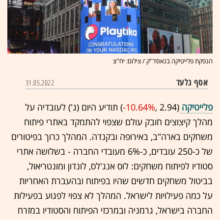
הנפקת פלייטיקה בנאסד''ק / צילום: יח''צ
אסף גלעד
31.05.2022
פלייטיקה
(2.94 ,‎
-10.64%
‏) תודיע היום (ג') לעובדיה על
מהלך קיצוצים חובק עולם שצפוי להתמקד באתרי פיתוח
משחקים בארה"ב, באירופה ובקנדה. המהלך כרוך בפיטורים
של כ-250 עובדים, כ-6% מעובדי החברה - בשלושה אתרי
סטודיו לפיתוח משחקים: לוס אנג'לס, לונדון ומונטריאול,
בביטול משחקים חדשים שהיו בפיתוח ובהעברת האחריות
על כמה פעילויות לישראל.
המהלך לא צפוי לפגוע בפעילות
החברה בישראל, גרמניה ובמרכזי הפיתוח והסטודיו במזרח