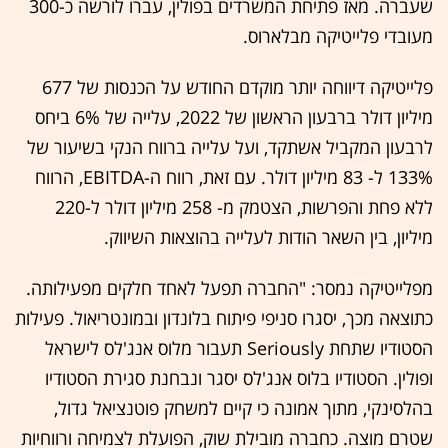
שעברה. מאז פתיחת המשרדים בפולין, עברו לורשה כ-300
מעובדי פלייטיקה מבלארוס.
פלייטיקה דיווחה יותר מוקדם החודש על הכנסות של 677
מיליון דולר ברבעון הראשון של 2022, עלייה של 6% ביחס
לרבעון המקביל אשתקד, ועל עלייה ברווח הנקי בשיעור של
133% ל- 83 מיליון דולר. עם זאת, רווח ה-EBITDA, הרווח
ללא פחת והפרשות, הצטמק מ- 258 מיליון דולר ל-220
מיליון, בין השאר הודות לעלייה בהוצאות השיווק.
מפלייטיקה נמסר: "החברה תפעל לאחד חלקים מפעילותה.
כתוצאה מכך, יסגרו סניפי פיתוח בלונדון ובמונטריאול. פעילות
הסטודיו שתחת Seriously תעבור מלוס אנג'לס לישראל
ופולין. הסטודיו בלוס אנג'לס יסגר ונבחנת סגירת הסטודיו
בהלסינקי, מתוך אמונה כי קיים למשחק פוטנציאל גדול,
שטרם מוצה. כחברה מובילת שוק, הפועלת לצמיחה ורווחיות