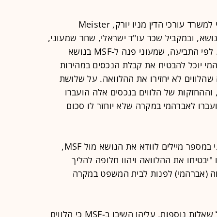
כתב התביעה מפרט כיצד פנה אברהמי למשרד עורכי הדין מניו יורק, Meister
S), לייצג אותו בנושא, ובמקביל שכר עו"ד ישראלי, שחר שמעוני,
שיטפל בנושא מול המשרד האמריקאי. לפי התביעה, שמעוני פנה ל-MSF בנושא
מי יוכל להבטיח את קבלת הנכסים במהירות
שהלווים לא יחזירו את ההלוואה. על שלושת
וההחזקות של הלווים בנכסים אלה הועברו
ח כי הם יועברו לאברהמי במקרה שלא יוחזר לו סכום
התביעה מפרטת איך פנה עו"ד שמעוני במספר מיילים לוודא את הנושא מול MSF,
יבטיחו את ההלוואה ויהוו חלופה להליך
ה (אברהמי) לפנות לבית המשפט במקרה
עורך הדין הישראלי לא השתכנע ושאל שאלות נוספות, עליהן השיבו ב-MSF כי הלווים