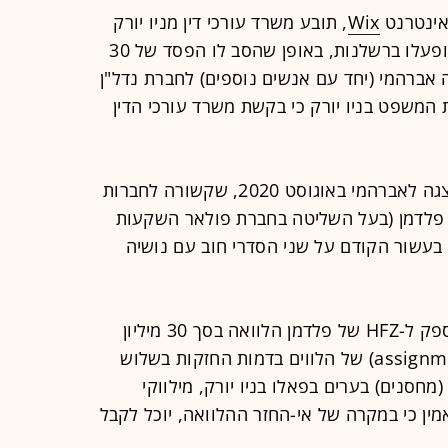
אינטרנט
Wix
, תובע משרד עורכי דין מניו יורק
בטענה שהפרו את חובתם המקצועית ופעלו ברשלנות, באופן שהסב לו הפסד של 30
ה אברהמי (יחד עם אנשים נוספים) לחברת נדל"ן
 המשפט בניו יורק כי בקשת משרד עורכי הדין
תחילת הסיפור בהזדמנות עסקית שהוצגה לאברהמי באוגוסט 2020, שקשורה לחברות
HFZ Capital Gr של זיל פלדמן (בעל השליטה בחברת פולאר השקעות
עשור הקודם על שני הסדרי חוב עם נושיה
לאברהמי הוצע על פי כתב התביעה לספק ל-HFZ של פלדמן הלוואה בסך 30 מיליון
דולר שתובטח בחלקה בערבויות (assignments) של הלווים בדמות החזקות בשלוש
חסנים) בערים בפאלו בניו יורק, מילווקי
אמין כי במקרה של אי-החזר ההלוואה, יוכל לקבל