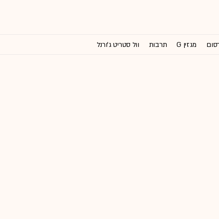
רסום
מגזין G
תרבות
וול סטריט ג'ורנל