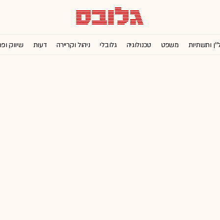
''ן ותשתיות
משפט
טכנולוגיה
גלובלי
ניהול וקריירה
דעות
שיווק ופ