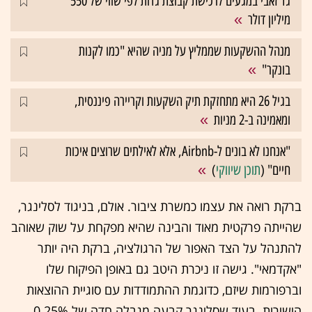
גד זאבי במגעים לרכישת קבוצת גדות לפי שווי של 550
מיליון דולר
מנהל ההשקעות שממליץ על מניה שהיא "כמו לקנות
בונקר"
בגיל 26 היא מתחזקת תיק השקעות וקריירה פיננסית,
ומאמינה ב-2 מניות
"אנחנו לא בונים ל-Airbnb, אלא לאילתים שרוצים איכות
חיים" (
תוכן שיווקי
)
ברקת רואה את עצמו כמשרת ציבור. אולם, בניגוד לסלינגר,
שהייתה פרקטית מאוד והבינה שהיא מפקחת על שוק שאוהב
להתנהל על הצד האפור של הרגולציה, ברקת היה יותר
"אקדמאי". גישה זו ניכרת היטב גם באופן הפיקוח שלו
וברפורמות שיזם, כדוגמת ההתמודדות עם סוגיית ההוצאות
הישירות. בעוד שסלינגר קבעה מגבלה חדה של 0.25%