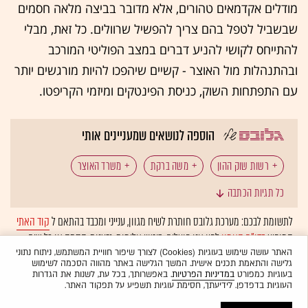
מודלים אקדמאים טהורים, אלא מדובר בביצה מלאה חסמים
שבשביל לטפל בהם צריך להפשיל שרוולים. כל זאת, מבלי
להתייחס לקושי להניע דברים במצב הפוליטי המורכב
ובהתנהלות מול האוצר - קשיים שיהפכו להיות מורגשים יותר
עם התפתחות השוק, כניסת הפינטקים ומיזמי הקריפטו.
הוספה לנושאים שמעניינים אותי
רשות שוק ההון
משה ברקת
משרד האוצר
כל תגיות הכתבה
פיקוח על הבנקים
רגולציה בשוק ההון
דורית סלינגר
לתשומת לבכם: מערכת גלובס חותרת לשיח מגוון, ענייני ומכבד בהתאם ל
קוד האתי
המופיע
בדו"ח האמון
לפיו אנו פועלים. ביטויי אלימות, גזענות, הסתה או כל שיח
בלתי הולם אחר מסוננים בצורה
אוטומטית
ולא יפורסמו באתר.
האתר עושה שימוש בעוגיות (Cookies) לצורך שיפור חוויית המשתמש, ניתוח נתוני
גלישה והתאמת תכנים אישית. המשך הגלישה באתר מהווה הסכמה לשימוש
בעוגיות כמפורט
במדיניות הפרטיות
. באפשרותך, בכל עת, לשנות את הגדרות
העוגיות בדפדפן. לידיעתך, חסימת עוגיות תשפיע על תפקוד האתר.