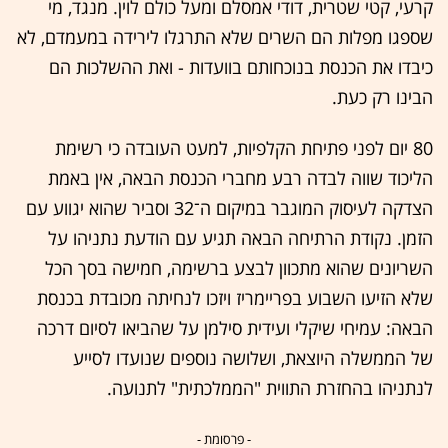
קרעי, קטי שטרית, דודי אמסלם ומעל כולם לוין. מנגד, מי
שספגו מפלות הם השרים שלא התרגלו לירידה במעמדם, לא
כיבדו את הכנסת בנוכחותם בוועדות - ואת ההשלכות הם
הבינו רק כעת.
80 יום לפני פתיחת הקלפיות, למעט העובדה כי רשימת
הליכוד שווה לבדה רבע מחברי הכנסת הבאה, אין באמת
הצדקה לעיסוק המוגבר במיקום ה־32 וסביר שהוא יגווע עם
הזמן. נקודת הרתיחה הבאה תגיע עם הודעת נתניהו על
השריונים שהוא מתכוון לבצע ברשימה, חמישה בסך הכל
שלא הזיעו השבוע בפריימריז ויזכו לנחיתה מכובדת בכנסת
הבאה: עמיחי שיקלי ועידית סילמן על שהביאו לסיום דרכה
של הממשלה היוצאת, ושלושה נוספים שנועדו לסייע
לנתניהו בהחזרת התווית "הממלכתית" לתנועה.
- פרסומת -