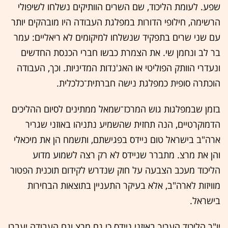
שפע. לעומת הליכוד, שם השרים הוותיקים נשלחו לשיפולי
הרשימה, חילופי הדורות במפלגת העבודה היו מובהקים יותר
עם שני שרים בתפקיד שנשלחו למיקומים לא ריאליים: עמר
בר לב ונחמן שי. את הצמרת כבשו חברי הכנסת החדשים
ונעדרי הוותק הפוליטי או האג'נדות המדיניות. וכך, העבודה
הוכתרה סופית כמפלגת נישה חברתית־כלכלית.
בזמן שבמפלגות גוש המרכז־שמאל ממתינים לסיום ההליכים
הדמוקרטיים, הנה תחזית שהשמיע נתניהו באוזני שגריר
ארה"ב בישראל טום ניידס בפגישתם, ותשמח הן את מיכאלי
והן את מרצ. מתברר שניידס לא רק רצה לשמוע מדוע
הליכוד מעכב הצבעה על חוק שנדרש לקידום תוכנית הפטור
מוויזות לארה"ב, אלא בעיקר התעניין בתוצאות הבחירות
בישראל.
יו"ר הליכוד העריך באוזני ניידס כי גם מרצ וגם העבודה יעברו