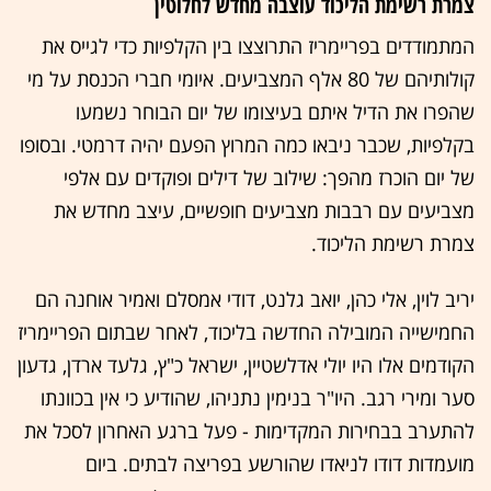
צמרת רשימת הליכוד עוצבה מחדש לחלוטין
המתמודדים בפריימריז התרוצצו בין הקלפיות כדי לגייס את
קולותיהם של 80 אלף המצביעים. איומי חברי הכנסת על מי
שהפרו את הדיל איתם בעיצומו של יום הבוחר נשמעו
בקלפיות, שכבר ניבאו כמה המרוץ הפעם יהיה דרמט
י. ובסופו
של יום הוכרז מהפך: שילוב של דילים ופוקדים עם אלפי
מצביעים עם רבבות מצביעים חופשיים, עיצב מחדש את
צמרת רשימת הליכוד.
יריב לוין, אלי כהן, יואב גלנט, דודי אמסלם ואמיר אוחנה הם
החמישייה המובילה החדשה בליכוד, לאחר שבתום הפריימריז
הקודמים אלו היו יולי אדלשטיין, ישראל כ"ץ, גלעד ארדן, גדעון
סער ומירי רגב. היו"ר בנימין נתניהו, שהודיע כי אין בכוונתו
להתערב בבחירות המקדימות - פעל ברגע האחרון לסכל את
מועמדות דודו לניאדו שהורשע בפריצה לבתים. ביום