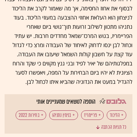
לבסוף את אחוז החסימה, אך מה שאמור לקרב את הליכוד
לניצחון הוא העלאת אחוזי ההצבעה במעוזי הליכוד. בעוד
נתניהו מתכוון לשילוב זרועות תוך־גושי ביום שאחרי
הפריימריז, בגוש המרכז־שמאל מחדדים חרבות. יש עתיד
וכחול לבן ינסו לדחוק לאיחוד של העבודה ומרצ כדי לגדול
עוד קצת על חשבון קולות השמאל שיעזבו את העבודה.
במפלגותיהם של יאיר לפיד ובני גנץ מקווים כי שקד והרוח
הציונית לא יהיו ביום הבחירות על המפה, ויאפשרו לסער
להגדיל במעט את הנדוניה שהביא איתו לכחול לבן.
הוספה לנושאים שמעניינים אותי
הליכוד
פריימריז
בנימין נתניהו
בחירות 2022
כל תגיות הכתבה
בועז ביסמוט
מפלגת העבודה