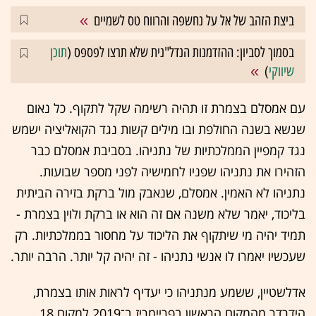
ביצת הזהב של אל על נחשפה והרווח טס לשמיים
בסמוך לסביון: ההזדמנות הנדל"נית שלא תרצו לפספס (
תוכן
שיווקי
)
עם אמסלם בצמרת זו תהיה רשימה שקל לתקוף. כל נאום
שנשא בשנה החולפת ובו מילים קשות נגד הקואליציה ישמש
נגד קמפיין הממלכתיות של נתניהו. בסביבת אמסלם כבר
הזהירו את נתניהו שפניו לחמישיה לפני מספר שבועות.
נתניהו לא האמין. אמסלם, שנאבק מול ברקת בזירה הביתית
בליכוד, יאמר שלא משנה אם זה הוא או ברקת ולוין בצמרת -
תמיד יהיה מי שיתקוף את הליכוד על מחסור בממלכתיות. רק
שעכשיו יאמרו לו אנשי נתניהו - זה יהיה קל יותר. הרבה יותר.
אדלשטיין, ששמע מנתניהו כי יעדיף לראות אותו בצמרת,
הידרדר מהמקום הראשון בפריימריז ב־2019 למקום 18.