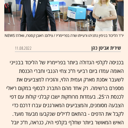
יו''ר הליכוד בנימין נתניהו ורעייתו שרה בפריימריז / צילום: ראובן קסטרו, וואלה! NEWS
שירית אביטן כהן
11.08.2022
בכניסה לקלפי הגדולה ביותר בפריימריז של הליכוד בבנייני
האומה עמדו ביום רביעי ח"כ צחי הנגבי וחברי הכנסת
לשעבר אסנת מארק ועמית הלוי, והזכירו למצביעים את
מספרם ברשימה. רק אחד מהם התברג לבסוף במקום ריאלי
לכנסת ה־25. בעמדות מרוחקות ישבו קבלני קולות עם דפי
הצבעה מסומנים, והמצביעים המאורגנים עברו דרכם כדי
לקבל את הדפים - בהתאם לדילים שנקבעו מבעוד מועד.
האיש המאושר ביותר שחלף בקלפי היה, כנראה, ח"כ יובל