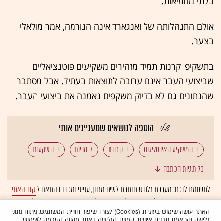
בלתי מחמיאות.
אולם התנהלותה של ואנגארד אינה הנורמה, אמר מולאלי
בצער.
בתשקיפי קרנות תמיד מזהירים משקיעים פוטנציאליים
שביצועי העבר אינם ערובה לתוצאות בעתיד. אבל מסתבר
שהנתונים גם לא בדיוק משקפים נאמנה את ביצועי העבר.
הוספה לנושאים שמעניינים אותי
המשקיע האינטליגנט
קרנות
מניות
השקעות
כל תגיות הכתבה
הרשות לניירות ערך האמריקאית (SEC)
לתשומת לבכם: מערכת גלובס חותרת לשיח מגוון, ענייני ומכבד בהתאם ל
קוד האתי
המופיע
בדו"ח האמון
לפיו אנו פועלים. ביטויי אלימות, גזענות, הסתה או כל שיח
בלתי הולם אחר מסוננים בצורה
אוטומטית
ולא יפורסמו באתר.
האתר עושה שימוש בעוגיות (Cookies) לצורך שיפור חוויית המשתמש, ניתוח נתוני
גלישה והתאמת תכנים אישית. המשך הגלישה באתר מהווה הסכמה לשימוש