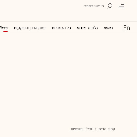
ראשי
גלובס פיננסי
כל הכותרות
שוק ההון והשקעות
נדל'
עמוד הבית
נדל"ן ותשתיות