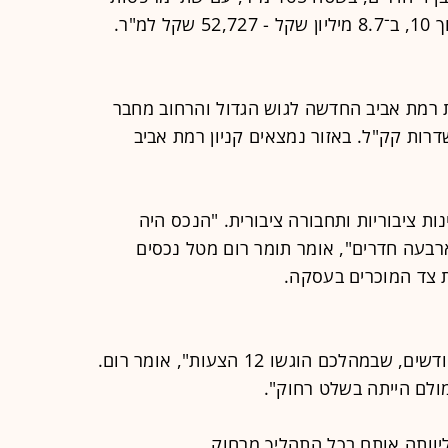
בשטח כולל של 95 מ"ר, בקומה 9 מתוך 10, ב־8.7 מיליון שקל - 52,727 שקל למ"ר.
נת רמת אביב החדשה לגוש הגדול והרחוב מחבר
שדרות קק"ל. באזור נמצאים קניון רמת אביב
נות ציבוריות ותחבורה ציבורית. "הנכס היה
רבעה חדרים", אומר תומר רום מטל נכסים
ת צד המוכרים בעסקה.
"הנכס היה על המדף במשך ארבעה חודשים, שבמהלכם הוגשו 12 הצעות", אומר רום.
ולם הייתה בשלט רחוק".
ליוותה אותם בכל התהליך מרחוק.