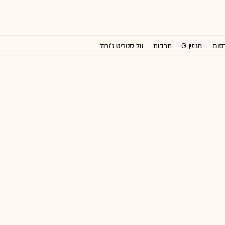
רסום
מגזין G
תרבות
וול סטריט ג'ורנל