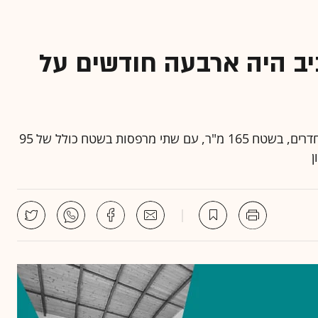
יב היה ארבעה חודשים על
ברחוב לוי אשכול 100 ברמת אביב נמכר דופלקס בן 4 חדרים, בשטח 165 מ"ר, עם שתי מרפסות בשטח כולל של 95