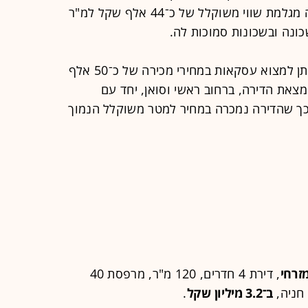
יוקרה בצפון תל אביב, אומר כי העסקה מגלמת שווי משוקלל של כ־44 אלף שקל למ"ר
כונה ובשכונות סמוכות לה.
"ברחובות פנימיים ושקטים בשכונה, ניתן למצוא עסקאות במחירי מכירה של כ־50 אלף
מצאת הדירה, ברחוב ראשי וסואן, יחד עם
לכך שהדירה נמכרה במחיר למטר משוקלל הנמוך
זרחי
, דירת 4 חדרים, 120 מ"ר, מרפסת 40
ב־3.2 מיליון שקל
.