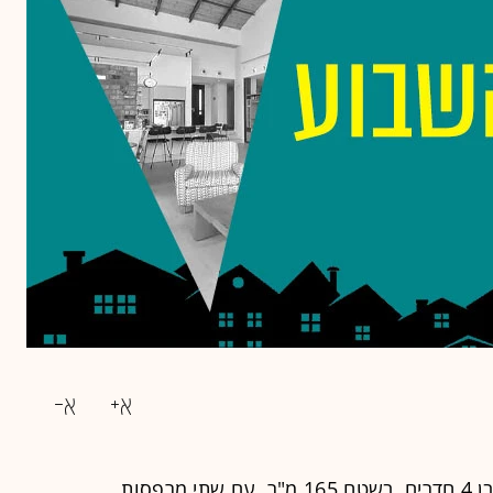
ברחוב לוי אשכול 100, נמכר דופלקס בן 4 חדרים, בשטח 165 מ"ר, עם שתי מרפסות