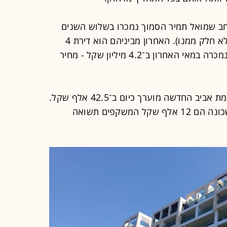
חב שמואל תמיר הסמוך נמכרו בשלוש השנים
האחרונות 12 נכסים (100% מהנכס ולא חלק ממנו). האחרון מביניהם הוא דירת 4
חדרים, בשטח 103 מ"ר בבניין חדש שנמכרה במאי האחרון ב־4.2 מיליון שקל - מחיר
על פי אתר מדלן, מחיר מ"ר ממוצע ברמת אביב החדשה מוערך כיום ב־42.5 אלף שקל.
דמי השכירות החודשיים הממוצעים בשכונה הם 12 אלף שקל המשקפים תשואה