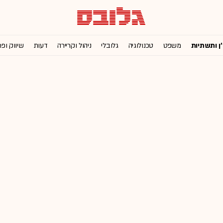
'ן ותשתיות
משפט
טכנולוגיה
גלובלי
ניהול וקריירה
דעות
שיווק ופ