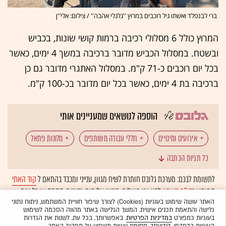
ברי לבנפלד ואשתו גיל רוכבים במרוץ ''גלגלי אהבה'' / צילום: אלי''ן
המרוץ כולל 6 מסלולי רכיבה ברמות קושי שונות, בכביש
ובשטח. במסלול הכביש מדובר ברכיבה במשך 4 ימים, כאשר
בכל יום רוכבים כ-71 ק"מ. במסלול האתגרי מדובר גם כן
ברכיבה בת 4 ימים, כאשר בכל יום מדובר בכ-100 ק"מ.
הוספה לנושאים שמעניינים אותי
אירועים ומינויים
חללי עבודה משותפים
מלונות פתאל
כל תגיות הכתבה
איטרניטי
קפה גרג
אופניים
לתשומת לבכם: מערכת גלובס חותרת לשיח מגוון, ענייני ומכבד בהתאם ל
קוד האתי
המופיע
בדו"ח האמון
לפיו אנו פועלים. ביטויי אלימות, גזענות, הסתה או כל שיח
בלתי הולם אחר מסוננים בצורה
אוטומטית
ולא יפורסמו באתר.
האתר עושה שימוש בעוגיות (Cookies) לצורך שיפור חוויית המשתמש, ניתוח נתוני
גלישה והתאמת תכנים אישית. המשך הגלישה באתר מהווה הסכמה לשימוש
בעוגיות כמפורט
במדיניות הפרטיות
. באפשרותך, בכל עת, לשנות את הגדרות