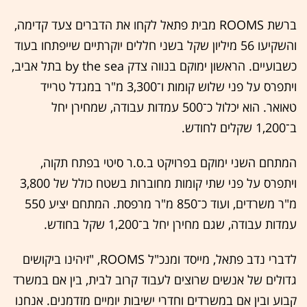
ברשת ROOMS מבית פתאל לקחו את הדברים צעד קדימה,
והשקיעו 56 מיליון שקל בשני חללים יוקרתיים שייפתחו בעוד
כשבועיים. הראשון ימוקם בנווה צדק by the sea בתל אביב,
ויתפרס על פני שלוש קומות ו־3,300 מ"ר במגדל טרייד
טאואר. הוא יכלול כ־500 עמדות עבודה, שמחירן יחל
ב־1,200 שקלים לחודש.
המתחם השני ימוקם בפרויקט ב.ס.ר סיטי בפתח תקוה,
ויתפרס על פני שתי קומות מחוברות בשטח כולל של 3,800
מ"ר משרדים, ועוד כ־850 מ"ר מרפסת. המתחם יציע 550
עמדות עבודה, שגם מחירן יחל ב־1,200 שקל בחודש.
לדברי נדב פתאל, מייסד ומנכ"ל ROOMS, "זיהינו ביקושים
גדולים של אנשים שרוצים לעבוד קרוב לבית, בין אם במשרד
קבוע ובין אם במשרדים וחדרי ישיבות יומיים מזדמנים. אנחנו