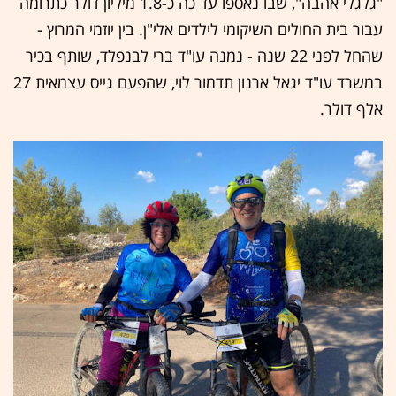
"גלגלי אהבה", שבו נאספו עד כה כ-1.8 מיליון דולר כתרומה
עבור בית החולים השיקומי לילדים אלי"ן. בין יוזמי המרוץ -
שהחל לפני 22 שנה - נמנה עו"ד ברי לבנפלד, שותף בכיר
במשרד עו"ד יגאל ארנון תדמור לוי, שהפעם גייס עצמאית 27
אלף דולר.