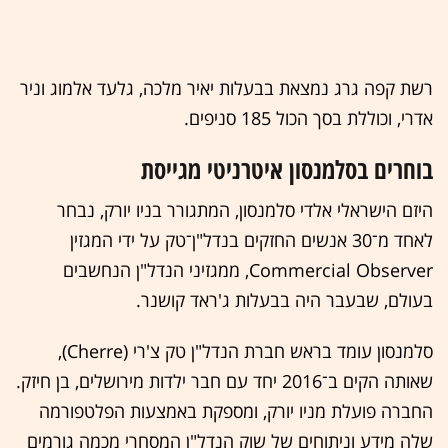
רשת קפה גרג נמצאת בבעלות יאיר מלכה, גלעד אלמוג וניר
אדרי, וכוללת בסך הכול 185 סניפים.
בוחרים בסלמנסון איטרניטי מגייסת
היזם הישראלי אלדי סלמנסון, המתגורר בניו יורק, נבחר
לאחד מ־30 אנשים החזקים בנדל"ן־טק על ידי המגזין
Commercial Observer, ממגזיני הנדל"ן הנחשבים
בעולם, שבעבר היה בבעלות ג'ראד קושנר.
סלמנסון עומד בראש חברת הנדל"ן טק צ'רי (Cherre),
שאותה הקים ב־2016 יחד עם חבר ילדות מירושלים, בן חיזק.
החברה פועלת מניו יורק, ומספקת באמצעות הפלטפורמה
שלה מידע וניתוחים של שוק הנדל"ן המסחרי מכמה גורמים