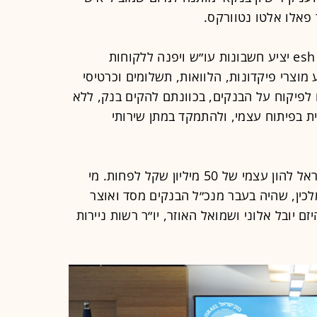
 פאלו אלטו נטוורקס.
הבנק החדש ייקרא "בנק אש ישראל". esh יציע חשבונות עו״ש ויפנה ללקוחות
 מוצרי פיקדונות, הלוואות, תשלומים וכרטיסי
 לפיקוח על הבנקים, בכוונתם להקים בנק, ללא
ת בפיתוח עצמי, ולהתמקד במתן שירותי
הקבוצה שמוביל צוק נדרשת מבנק ישראל להון עצמי של 50 מיליון שקל לפחות. מי
לכין, שהיה בעבר מנכ״ל הבנקים מסד ואוצר
ם יובל אלוני ושמואל האוזר, יו״ר רשות ניירות