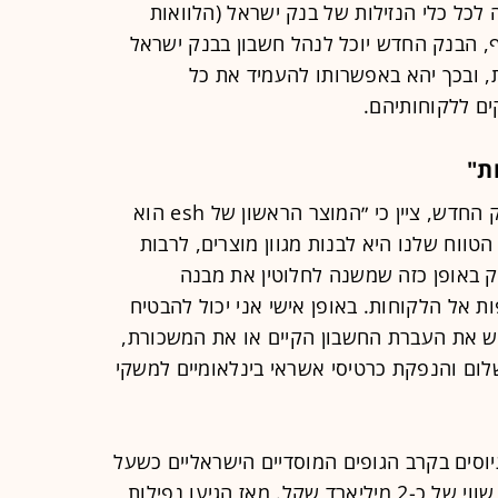
לכל כלי הנזילות של בנק ישראל (הלוואות
סף, הבנק החדש יוכל לנהל חשבון בבנק ישראל
 ובכך יהא באפשרותו להעמיד את כל
ים ללקוחותיהם.
ת"
היזם יובל אלוני, בין המייסדים של הבנק החדש, ציין כי ״המוצר הראשון של esh הוא
טווח שלנו היא לבנות מגוון מוצרים, לרבות
נק באופן כזה שמשנה לחלוטין את מבנה
ת אל הלקוחות. באופן אישי אני יכול להבטיח
קש את העברת החשבון הקיים או את המשכורת,
שלום והנפקת כרטיסי אשראי בינלאומיים למשקי
וסים בקרב הגופים המוסדיים הישראליים כשעל
פי הערכות בשוק הם ניסו לגייס על פי שווי של כ-2 מיליארד שקל. מאז הגיעו נפילות