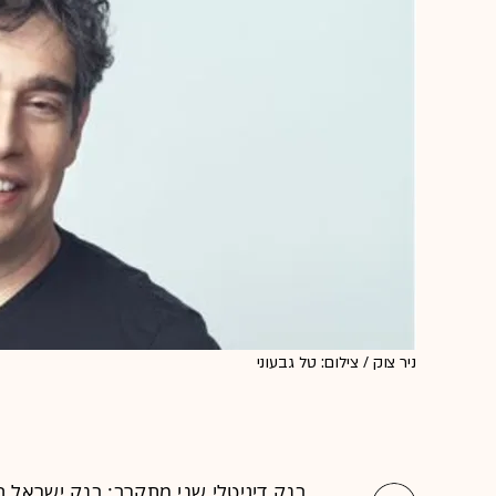
ניר צוק / צילום: טל גבעוני
בנק דיגיטלי שני מתקרב: בנק ישראל ה