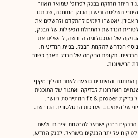
גיד היתר החזקה בבנק לפרופ' שמואל האוזר,
יתרי השליטה ורישיון הבנק המותנה, שניתנו
ר אבידן, יאפשרו ליזמים להתקדם ולהשלים את
ולטורית הנדרשת להתחלת הפעילות של הבנק,
הבדיקה של הטכנולוגיה החדשה, להשלים את
וסף הנדרש להקמת הבנק, בניית המדיניות,
המרכזיים. תקופת ההקמה של הבנק תארך כשנה
ת הרישיונות.
ן המותנה וההיתרים בוצעה לאחר תהליך מקיף
תיים האחרונות לבדיקה ואתגור של התוכנית
העסקית שהוגשה לפיקוח. התהליך כלל בדיקת fit & proper המתייחסת ליושר,
יווי של היזמים בהיערכות הרגולטורית הנדרשת.
הבנקים בבנק ישראל להבטחת יציבותו ולשם
לפיקוח על יתר הבנקים בישראל. לבנק החדש,