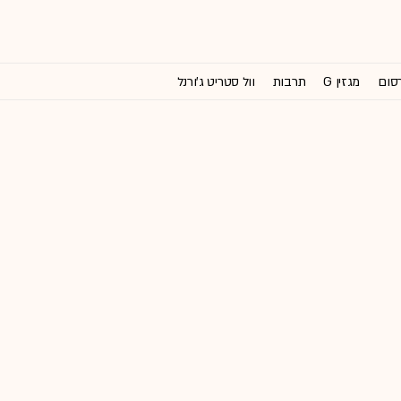
רסום
מגזין G
תרבות
וול סטריט ג'ורנל