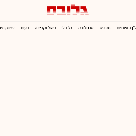
''ן ותשתיות
משפט
טכנולוגיה
גלובלי
ניהול וקריירה
דעות
שיווק ופ