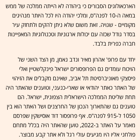
הארכאולוגים הסבורים כי ביהודה לא הייתה ממלכה של ממש
במאה ה-10 לפנה"ס, ומלכי יהודה היו לכל היותר מנהיגים
מקומיים - שגויה. זאת משום שלא ניתן להקים ולתחזק עיר
בסדר גודל שכזה עם יכולות ארגוניות וטכנולוגיות המאפיינות
חברה כפרית בלבד.
יחד עם פרופ' אהרון מאיר ונדב נאמן, מן הצד השני של
הויכוח עומדים גם הפרופסורים ישראל פינקלשטיין ואלי
פיסצקי מאוניברסיטת תל אביב, שאינם מקבלים את הזיהוי
של האתר כאתר יהודאי או שארי-כנעני, וטוענים שהאתר היה
תחת שליטת הממלכה הישראלית הצפונית, ישראל. הם
טוענים גם שהתארוך הנכון של החרצנים ושל האתר הוא בין
1050 ל-915 לפנה"ס. אף פרופסור דוד אוסישקין שפרסם
מאמר על האתר ב-2022, טוען שהאתר היה בכלל מתחם
פולחני אליו היו מגיעים עולי רגל ולא אתר קבע מבוצר.