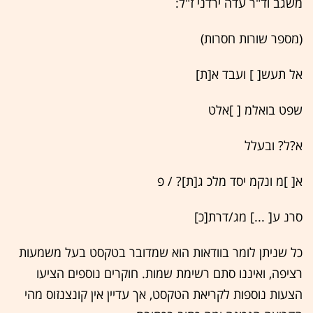
משגב וד"ר עדה ירדני ז"ל:
(מספר שורות חסרות)
אל תעש[ ] ועבד א[ת]
שפט בואלמ [ ]אלט
א?ל? ובעלל
א[ ]מ ונקמ יסד מלכ ג[ת]? / פ
סרנ ע[ ...] מג/דרת[כ]
כל שניתן לומר בוודאות הוא שמדובר בטקסט בעל משמעות
רציפה, ואיננו סתם רשימת שמות. חוקרים נוספים הציעו
הצעות נוספות לקריאת הטקסט, אך עדיין אין קונצנזוס מהי