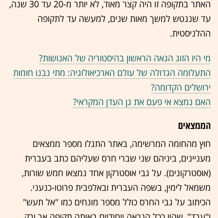
האתר בתקופה זו היה קצר מאוד, לא יותר מ-20 עד 30 שנה,
עד שננטש למשך מאות שנים, למעשה עד לתקופה
ההלניסטית.
מי היו הזוג הגאה הראשון בהיסטוריה של האנושות?
התעלומה הגדולה של עולם הארכיאולוגיה: מתי נבנו חומות
ירושלים הקדומה?
האם נמצא אי פעם את גן העדן המקראי?
הממצאים
חוץ מהחומה המרשימה, באתר התגלו מספר ממצאים
מעניינים, ביניהם שני שברי חרס שעליהם כתב בעברית
(אוסטרקונים). על גבי אוסטרקון אחד נמצאו חמש שורות,
משמאל לימין, בשפה העברית ובאלפבית פרוטו-כנעני.
הכיתוב על גבי החרס כולל מספר מונחים כמו "אל תעש"
ו"עבד", שהיו ככל הנראה ייחודיים באותה תקופה אך ורק