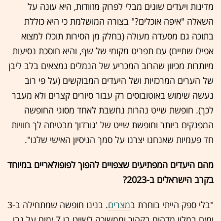
מדינות ויעדים שונים מבלי לפרוק מזוודות, היא עונה על
השאלה "איפה אוכלים?" בצורה המושלמת כי היא כוללת
בתוכה גם מסעדה מעולה (בחלק מן הסירות תוכלו למצוא
אפילו שתיים) עם תפריט מקומי של שף, והיא חוסכת נסיעות
מיותרות מכיוון שהרוב המכריע של הנמלים נמצאים בלב ליבן
של הערים המרכזיות ושל היעדים המבוקשים (על פי רוב
נעשה שימוש באוטובוסים רק עבור סיורים קצרים ולא מעבר
לכך). חופשת שייט נהרות נחשבת לאחד מסוגי החופשה
המפנקים ביותר וחופשת שייט של 'גורדון' מבטיחה לך חוויות
חד פעמיות שאנחנו יצרנו על סמך הניסיון האישי שלנו".
מהם היעדים המפתיעים שצפויים להפוך לפופולאריים במיוחד
בקרב הישראלים ב-2023?
"בלי ספק הייתי בוחרת ב
מצרים
. בנינו חופשה שמתחילה ב-3
ימים במלון מדהים בקהיר וממשיכה לשייט בן 7 ימים על גבי