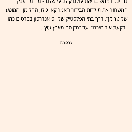
גרוויג. זו ממש בריאת עולם קולנועי שלם - מחזמר ענק
המשחזר את תולדות הבידור האמריקאי כולו, החל מן "המופע
של טרומן", דרך בתי הפלסטיק של ווס אנדרסון בסרטים כמו
"בקעת אור הירח" ועד "הקוסם מארץ עוץ".
- פרסומת -