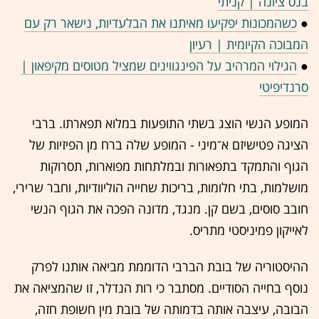
בנס ציונה | קניתי
●
כשהמכונות יפקיעו מאיתנו את הבלעדיות, נישאר רק עם
המבוכה הקיומית | רעיון
●
הגילוי המרהיב על הפינגווינים שמציל מטוסים מקיפאון |
סרנדיפיטי
המופע הנשי הוצג בשתי התופעות במלוא תפארתו. ברבי
הציגה פטישיזם א־מיני - המופע שלה ברח מן הפיזיות של
הגוף והתמקד בתפאורות ובמלתחות מפוארות, תסרוקות
מושלמות, בתי חלומות, בריכות שחייה הוליוודיות, וחבר שרירי,
חובב סוסים, בשם קן. מנגד, מדונה הפכה את הגוף הנשי
לאייקון פמיניסטי מתריס.
ההיסטוריה של בובת הברבי הדוממת מביאה אותנו לפרק
נוסף בחייה הסודיים. מסתבר כי רות הנדלר, זו שהמציאה את
הבובה, עיצבה אותה בדמותה של בובת מין חשופת חזה,