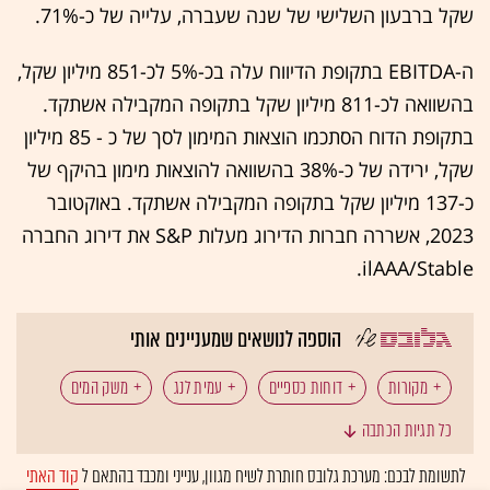
שקל ברבעון השלישי של שנה שעברה, עלייה של כ-71%.
ה-EBITDA בתקופת הדיווח עלה בכ-5% לכ-851 מיליון שקל,
בהשוואה לכ-811 מיליון שקל בתקופה המקבילה אשתקד.
בתקופת הדוח הסתכמו הוצאות המימון לסך של כ - 85 מיליון
שקל, ירידה של כ-38% בהשוואה להוצאות מימון בהיקף של
כ-137 מיליון שקל בתקופה המקבילה אשתקד. באוקטובר
2023, אשררה חברות הדירוג מעלות S&P את דירוג החברה
ilAAA/Stable.
הוספה לנושאים שמעניינים אותי
מקורות
דוחות כספיים
עמית לנג
משק המים
כל תגיות הכתבה
לתשומת לבכם: מערכת גלובס חותרת לשיח מגוון, ענייני ומכבד בהתאם ל
קוד האתי