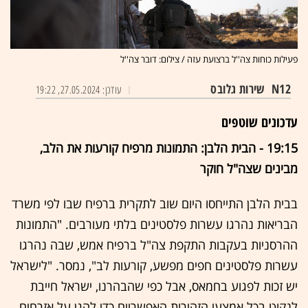
פעילות כוחות צה''ל ברצועת עזה / צילום: דובר צה''ל
N12
שירות גלובס
עודכן: 27.05.2024, 19:22
עדכונים שוטפים
19:15 - הבית הלבן: התמונות מרפיח קורעות את הלב,
מבינים שצה"ל חוקר
בבית הלבן התייחסו היום שוב לתקרית ברפיח שבו לפי משרד
הבריאות נהרגו עשרות פלסטינים בלתי מעורבים. "התמונות
ההרסניות בעקבות התקפת צה"ל ברפיח אמש, שבה נהרגו
עשרות פלסטינים חפים מפשע, קורעות לב", נמסר. "לישראל
יש זכות לפגוע בחמאס, אבל כפי שהבהרנו, ישראל חייבת
לנקוט בכל אמצעי הזהירות האפשריים כדי להגן על אזרחים.