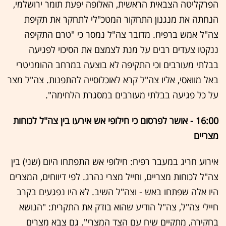
הפרקליטה הצבאית הראשית, האלופה יפעת תומר ירושלמי,
הנחתה את מנגנון התחקור המטכ"לי לתחקר את תקיפת
צה"ל אמש ברפיח. מדובר צה"ל נמסר כי "טרם התקיפה
ננקטו צעדים רבים על מנת לצמצם את הסיכוי לפגיעה
בבלתי מעורבים וכי התקיפה לא בוצעה במרחב ההומניטרי
באל מוואסי, אליו צה"ל קרא לאוכלוסייה להתפנות. צה"ל מצר
על כל פגיעה בבלתי מעורבים במסגרת הלחימה".
16:00 - אושר לפרסום כי חילופי אש אירעו בין צה"ל לכוחות
מצריים
אירוע חריג במעבר רפיח: חילופי אש התפתחו היום (שני) בין
צה"ל לכוחות מצריים, וחייל מצרי נהרג. לפי דיווחים, המצרים
היו אלה שפתחו באש - וצה"ל השיב. לא היו נפגעים בקרב
חיילי צה"ל, צה"ל הודיע שהוא בודק את התקרית: "הנושא
בחקירה, מתקיים שיח עם הצד המצרי". גם צבא מצרים