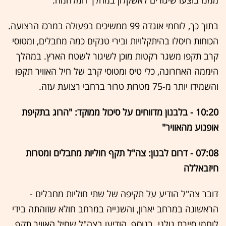
ממנו בוצעו שיגורים לאשקלון במהלך המלחמה.
בתוך כך, לוחמי אוגדה 99 ממשיכים בפעולה במרכז הרצועה.
הכוחות חיסלו בהיתקלויות ובירי טנקים כמה מחבלים, ומטוסי
קרב תקפו משגר רקטות מוכן לשיגור לשטח הארץ. במהלך
היממה האחרונה, כלי טיס ומטוסי קרב של חיל האוויר תקפו
והשמידו יותר מ-75 מטרות טרור ברחבי רצועת עזה.
10:20 - בלבנון מדווחים על סיכול ממוקד: "הרוג בתקיפת
אופנוע מהאוויר"
07:08 - דרום לבנון: צה"ל תקף חוליות מחבלים ומטרות
חיזבאללה
דובר צה"ל הודיע על תקיפה של שתי חוליות מחבלים -
הראשונה במרחב יארון, והשנייה במרחב חולא שזוהתה בידי
לוחמי סיירת גולני. בנוסף, הודיעו בצה"ל שחיל האוויר תקף