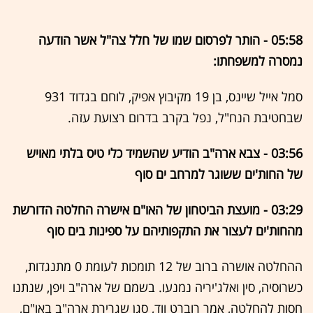
05:58 - הותר לפרסום שמו של חלל צה"ל אשר הודעה
נמסרה למשפחתו:
סמל אייל שיינס, בן 19 מקיבוץ אפיק, לוחם בגדוד 931
שבחטיבת הנח"ל, נפל בקרב בדרום רצועת עזה.
03:56 - צבא ארה"ב הודיע שהשמיד כלי טיס בלתי מאויש
של החות'ים ששוגר למרחב ים סוף
03:29 - מועצת הביטחון של האו"ם אישרה החלטה הדורשת
מהחות'ים לעצור את התקפותיהם על ספינות בים סוף
ההחלטה אושרה ברוב של 12 תומכות לעומת 0 מתנגדות,
כשרוסיה, סין ואלג'יריה נמנעו. בשמם של ארה"ב ויפן, שנתנו
חסות להחלטה, אמר רוברט ווד, סגן שגרירת ארה"ב באו"ם,