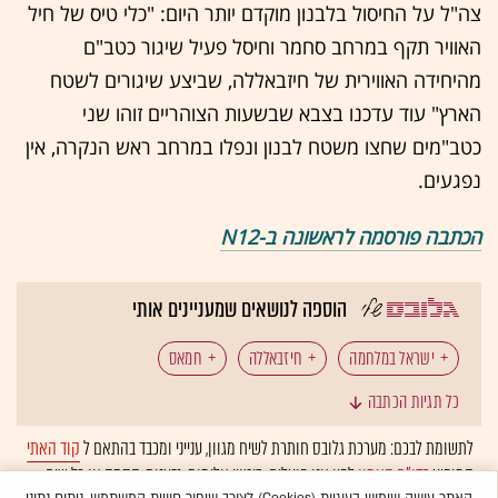
צה"ל על החיסול בלבנון מוקדם יותר היום: "כלי טיס של חיל
האוויר תקף במרחב סחמר וחיסל פעיל שיגור כטב"ם
מהיחידה האווירית של חיזבאללה, שביצע שיגורים לשטח
הארץ" עוד עדכנו בצבא שבשעות הצוהריים זוהו שני
כטב"מים שחצו משטח לבנון ונפלו במרחב ראש הנקרה, אין
נפגעים.
הכתבה פורסמה לראשונה ב-N12
הוספה לנושאים שמעניינים אותי
ישראל במלחמה
חיזבאללה
חמאס
כל תגיות הכתבה
רצועת עזה
לבנון
צה"ל
טילים
לתשומת לבכם: מערכת גלובס חותרת לשיח מגוון, ענייני ומכבד בהתאם ל
קוד האתי
המופיע
בדו"ח האמון
לפיו אנו פועלים. ביטויי אלימות, גזענות, הסתה או כל שיח