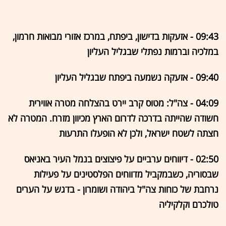
09:43 - אזעקות בדישון, ביפתח, במרכז אזורי מבואות חרמון,
במלכיה וברמות נפתלי שבגליל העליון
09:40
- אזעקה נשמעה ביפתח שבגליל העליון
04:09 - צה"ל: מטוס קרב יירט בהצלחה מטרה אווירית
חשודה שהייתה בדרכה לדרום הארץ מכיוון מזרח. המטרה לא
חצתה לשטח ישראל, ולכן לא הופעלו התרעות
02:50 -
דיווחים ערביים על פיצוצים בנמל העיר באניאס
שבסוריה, כשבמקביל מדווחים הפלסטינים על פעילות
נרחבת של כוחות צה"ל ביהודה ושומרון - בדגש על הערים
טולכרם וקלקיליה