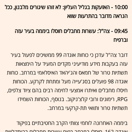
10:00 - האזעקות בגליל העליון: לא זוהו שיגורים מלבנון, ככל
הנראה מדובר בהתרעות שווא
09:45 - צה"ל: עשרות מחבלים חוסלו ביממה בעיר עזה
וברפיח
דובר צה"ל עדכן כי כוחות אוגדה 99 ממשיכים לפעול בעיר
עזה בעקבות מידע מודיעיני מקדים המעיד על הימצאות
תשתיות טרור של חמאס והג'יהאד האיסלאמי במרחב. כוחות
אוגדה 98 פועלים בסג'עייה מעל ומתחת לקרקע. הכוחות
חיסלו מחבלים ואיתרו אמצעי לחימה רבים בהם ציוד צלפים,
RPG
, רימונים ורובי קלצ'ניקוב. בנוסף, הכוחות השמידו
תשתיות טרור ותוואי תת-קרקעי במרחב.
ביממה האחרונה לוחמי צוותי הקרב החטיבתיים בפיקוד
אוגדה 162, חיסלו במרחב רפיח עשרות מחבלים בהיתקלויות