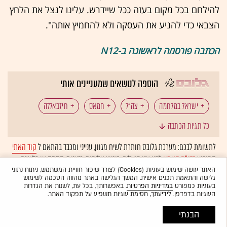
להילחם בכל מקום בעזה ככל שיידרש. עלינו לנצל את הלחץ
הצבאי כדי להניע את העסקה ולא להחמיץ אותה".
הכתבה פורסמה לראשונה ב-N12
הוספה לנושאים שמעניינים אותי
ישראל במלחמה
צה"ל
חמאס
חיזבאללה
כל תגיות הכתבה
חטופים
רצועת עזה
לבנון
כטב"מים
לתשומת לבכם: מערכת גלובס חותרת לשיח מגוון, ענייני ומכבד בהתאם ל
קוד האתי
המופיע
בדו"ח האמון
לפיו אנו פועלים. ביטויי אלימות, גזענות, הסתה או כל שיח
בלתי הולם אחר מסוננים בצורה
אוטומטית
ולא יפורסמו באתר.
האתר עושה שימוש בעוגיות (Cookies) לצורך שיפור חוויית המשתמש, ניתוח נתוני
גלישה והתאמת תכנים אישית. המשך הגלישה באתר מהווה הסכמה לשימוש
בעוגיות כמפורט
במדיניות הפרטיות
. באפשרותך, בכל עת, לשנות את הגדרות
העוגיות בדפדפן. לידיעתך, חסימת עוגיות תשפיע על תפקוד האתר.
הבנתי