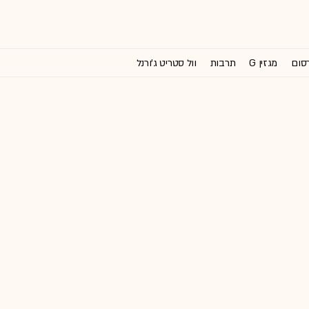
רסום
מגזין G
תרבות
וול סטריט ג'ורנל