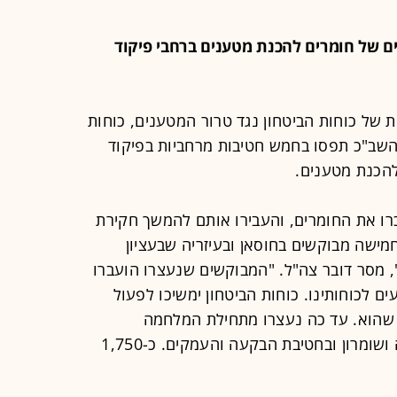
 צה"ל: נתפסו יותר מ-150 שקים של חומרים להכנת מטענים ברחבי פיקוד
ת של כוחות הביטחון נגד טרור המטענים, כוחות
השב"כ תפסו בחמש חטיבות מרחביות בפיקוד
רו את החומרים, והעבירו אותם להמשך חקירת
חמישה מבוקשים בחוסאן ובעיזריה שבעציון
, מסר דובר צה"ל. "המבוקשים שנעצרו הועברו
ים לכוחותינו. כוחות הביטחון ימשיכו לפעול
ג שהוא. עד כה נעצרו מתחילת המלחמה
כ-4,150 מבוקשים ברחבי אוגדת יהודה ושומרון ובחטיבת הבקעה והעמקים. כ-1,750