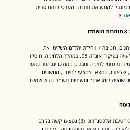
ת מוגבל לממש את חובתנו הערכית והמוסרית
אה
דובר צה"ל הודיע כי כוחות חטיבת הצנחנים, חטיבה 7 ויחידת יהל"ם השלימו את
משימתם שארכה כשבועיים במרחב סג'עייה בפיקוד אוגדה 98. במהלך הלחימה, חיסלו
דו מתחמי לחימה ומבנים ממולכדים. עוד נמסר
ילות הושמדו 8 מנהרות, שלאורכן נמצאו אמצעי לחימה, מחשבים
ר שהייה לזמן ארוך ותשתיות חשמל וגז שישמשו
דובר צה"ל עדכן הערב כי שני לוחמים מחטיבת אלכסנדרוני (3) נפצעו קשה בקרב
לקבלת טיפול רפואי, משפחותיהם עודכנו.