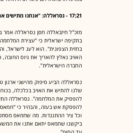
17:21 - נסראללה: "אנחנו מתישים את האויב. נסכים לכל החלטה של חמאס במו"מ"
מזכ"ל חיזבאללה חסן נסראללה אמר בנ
בתקיפה ישראלית כי "עצירת המלחמה 
בחזית הצפונית". הוא לעג לישראל, וה
האויב נאלץ להאריך את גיוס החובה, 
החברה הישראלית".
נסראללה הביע סיפוק מהישגי ארגון ט
שלנו להתיש את האויב בכלכלה, בכוח 
להפסיק את המלחמה". נסראללה התייח
להפסקת אש בעזה, והבהיר כי "חמאס 
וכל ציר ההתנגדות. מה שחמאס מסתפק ב
ביקשנו שחמאס יתאם אתנו את המשא ומ
עד הסוף".