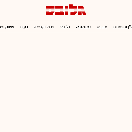
''ן ותשתיות
משפט
טכנולוגיה
גלובלי
ניהול וקריירה
דעות
שיווק ופ