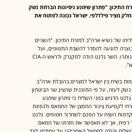
 למזרח התיכון: "פתרון שימנע ניסיונות הברחת נשק
חלק מציר פילדלפי. ישראל נכונה לפתוח את
יחו של נשיא ארה"ב למזרח התיכון. "השניים
נוצרה להגעה להסדר להשבת החטופים, ועל
הדרכים האפשריות לפתרון הפערים שנותרו. השר גלנט הודה למקגרק ולראש ה-CIA
".
ות בשיח בין ישראל למצרים בהובלת ארה"ב
נשק לעזה, על פי התוכנית שהציג שר הביטחון
גלנט הדגיש בפני השליח כי פתרון שימנע
רחי לקטיעת צינור החמצן של החמאס ולנסיגת
קדמות השיח על הסכם לשחרור חטופים. גלנט
 רפיח, אך לא תאפשר את חזרתו של חמאס
השליח והודה לממשל האמריקני על עמידתו לצד