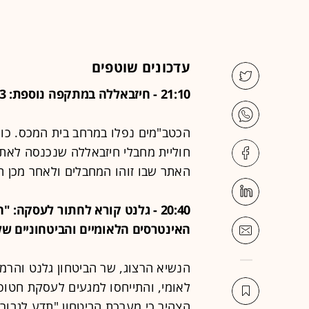
עדכונים שוטפים
21:10 - חיזבאללה במתקפה נוספת: 3 כטב"מים התפוצצו במרכז רמת הגולן
חוליית מחבלי חיזבאללה שנכנסה לאת
האתר שבו זוהו המחבלים ולאחר מכן ת
20:40 - גלנט קורא לחתור לעסקה:
האינטרסים הלאומיים והביטחוניים של
הנשיא הרצוג, שר הביטחון גלנט והרמ
לאומי, והתייחסו למגעים לעסקת חטופ
הצהיר כי מערכת הביטחון "תדע לגבור 