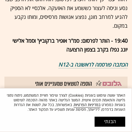
נסע וניסה לעצור כששמע את האזעקה. אלכסיי לא הספיק
להגיע למרחב מוגן, נפצע אנושות מרסיסים, ומותו נקבע
במקום.
19:40 - הותר לפרסום: סמ"ר אופיר ברקוביץ' וסמל אלישי
יונג נפלו בקרב בצפון הרצועה
הכתבה פורסמה לראשונה ב-N12
הוספה לנושאים שמעניינים אותי
האתר עושה שימוש בעוגיות (Cookies) לצורך שיפור חוויית המשתמש, ניתוח נתוני
ישראל במלחמה
חיזבאללה
חמאס
צה"ל
גלישה והתאמת תכנים אישית. המשך הגלישה באתר מהווה הסכמה לשימוש
בעוגיות כמפורט
במדיניות הפרטיות
. באפשרותך, בכל עת, לשנות את הגדרות
כל תגיות הכתבה
העוגיות בדפדפן. לידיעתך, חסימת עוגיות תשפיע על תפקוד האתר.
חטופים
לבנון
רצועת עזה
איראן
לתשומת לבכם: מערכת גלובס חותרת לשיח מגוון, ענייני ומכבד בהתאם ל
קוד האתי
הבנתי
המופיע
בדו"ח האמון
לפיו אנו פועלים. ביטויי אלימות, גזענות, הסתה או כל שיח
טילים
כטב"מים