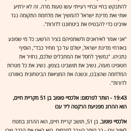
להתנקש בחיי ובחיי רעייתי עשו טעות מרה. זה לא ירתיע
אותי ואת מדינת ישראל להמשיך את מלחמת התקומה נגד
אויבינו כדי להבטיח את ביטחוננו לדורות".
"אני אומר לאיראנים ולשותפיהם בציר הרשע: כל מי שפוגע
באזרחי מדינת ישראל, ישלם על כך מחיר כבד", הוסיף
נתניהו. "נמשיך לחסל את המחבלים שלכם, נחזיר את
חטופינו מעזה, נשיב את תושבינו בצפון. נשיג את כל מטרות
המלחמה שהצבנו, ונשנה את המציאות הביטחונית באזורנו
לדורות".
19:43 - הותר לפרסום: אלכסיי פופוב בן 51 מקריית חיים,
הוא ההרוג מפגיעת הרקטה ליד עכו
אלכסיי פופוב
, בן 51, תושב קריית חיים, הוא ההרוג במטח
לאזור עכו - כך הותר הערב לפרסום. הוא האט את הרכב שבו