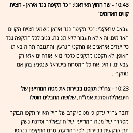
10:43 - שר החוץ האיראני: " כל תקיפה נגד איראן - חציית
קווים האדומים"
עבאס עראקצ'י: "כל תקיפה נגד איראן משמע חציית הקווים
האדומים, והיא לא תעבור ללא תגובה. נגיב לכל התקפה נגד
כל יעדים איראנים או מתקני הגרעין, והתגובה תהיה באותו
האופן. לא תקפנו מתקנים כלכליים או אזרחיים אלא רק
צבאיים. זיהינו את כל המטרות בישראל שנפגע בהן אם
נותקף".
10:23 - צה"ל: תקפנו בביירות את מטה המודיעין של
חיזבאללה וסדנת אמל"ח, שלושה מחבלים חוסלו
דובר צה"ל עדכן כי מטוסי קרב של חיל האוויר תקפו הבוקר
מפקדה של מטה המודיעין של חיזבאללה וסדנת נשק
תת-קרקעית בביירות. לפי ההודעה, טרם התקיפה ננקטו