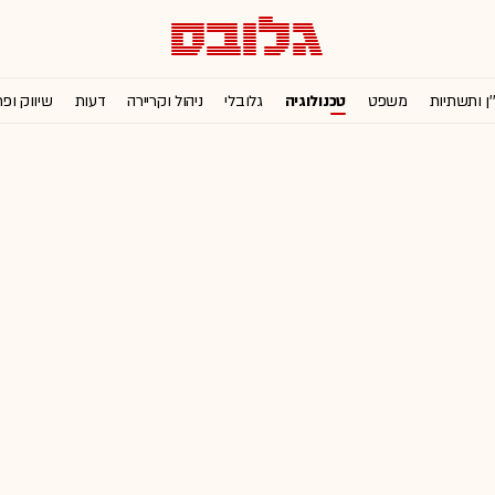
'ן ותשתיות
משפט
טכנולוגיה
גלובלי
ניהול וקריירה
דעות
שיווק ופ