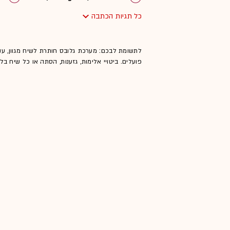
כל תגיות הכתבה
אפליקציות
ענקיות הטכנולו
לתשומת לבכם: מערכת גלובס חותרת לשיח מגוון, ענ
פועלים. ביטויי אלימות, גזענות, הסתה או כל שיח ב