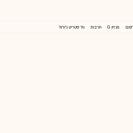
רסום
מגזין G
תרבות
וול סטריט ג'ורנל