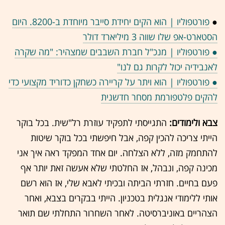
●
פורטפוליו | הוא הקים יחידת סייבר מיוחדת ב-8200. היום
הסטארט-אפ שלו שווה 3 מיליארד דולר
●
פורטפוליו | מנכ"ל חברת השבבים שמצהיר: "מה שקרה
לאנבידיה יכול לקרות גם לנו"
●
פורטפוליו | הוא ויתר על קריירה כשחקן כדוריד מקצועי כדי
להקים פלטפורמת מסחר חדשנית
צבא ולימודים:
התגייסתי לתפקיד עוזרת רל"שית. בכל בוקר
הייתי צריכה להכין קפה, אבל חיפשתי בכל בוקר שיטות
להתחמק מזה, ללא הצלחה. יום אחד המפקד ראה איך אני
מכינה קפה, ונבהל, אז החלטתי שלא אעשה זאת יותר אף
פעם בחיים. חזרתי הביתה ובכיתי לאבא שלי, אז הוא רשם
אותי ללימודי אנגלית בטכניון. הייתי בבקרים בצבא, ואחר
הצהריים באוניברסיטה. לאחר השחרור התחלתי שם תואר