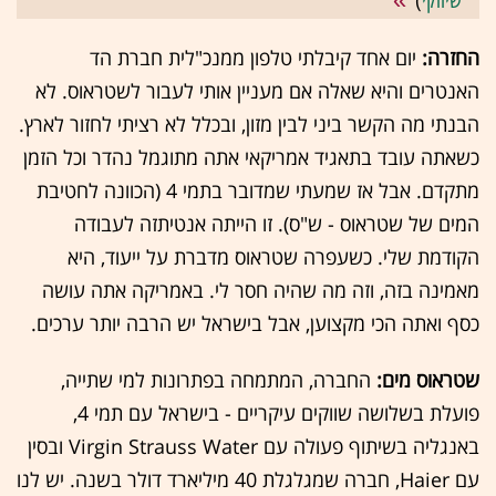
שיווקי
)
החזרה:
יום אחד קיבלתי טלפון ממנכ"לית חברת הד
האנטרים והיא שאלה אם מעניין אותי לעבור לשטראוס. לא
הבנתי מה הקשר ביני לבין מזון, ובכלל לא רציתי לחזור לארץ.
כשאתה עובד בתאגיד אמריקאי אתה מתוגמל נהדר וכל הזמן
מתקדם. אבל אז שמעתי שמדובר בתמי 4 (הכוונה לחטיבת
המים של שטראוס - ש"ס). זו הייתה אנטיתזה לעבודה
הקודמת שלי. כשעפרה שטראוס מדברת על ייעוד, היא
מאמינה בזה, וזה מה שהיה חסר לי. באמריקה אתה עושה
כסף ואתה הכי מקצוען, אבל בישראל יש הרבה יותר ערכים.
שטראוס מים:
​החברה, המתמחה בפתרונות למי שתייה,
פועלת בשלושה שווקים עיקריים - בישראל עם תמי 4,
באנגליה בשיתוף פעולה עם Virgin Strauss Water ובסין
עם Haier, חברה שמגלגלת 40 מיליארד דולר בשנה. יש לנו