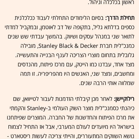
ראשון בכלכלה וניהול.
תחילת הדרך:
בסיום הלימודים התחלתי לעבוד ככלכלנית
כספים בדלתא גליל, בתקופה של דב לאוטמן, ובמקביל למדתי
לתואר שני במנהל עסקים ושיווק. בהמשך עבדתי שש שנים
כמנכ"לית חברת Stanley Black & Decker, מובילה
גלובלית בתחום מוצרי הצריכה לענף הבנייה והתעשייה.
מצד אחד, עבדנו כמו הייטק, עם מרכז פיתוח, מהנדסים
ומחשבים, ומצד שני, האנשים היו מהפריפריה. זו תמה
שמלווה אותי הרבה שנים.
רילוקיישן:
לאחר מכן קיבלתי הזדמנות לעבור לטייוואן, שם
כיהנתי כסמנכ"לית מוצר השוק העולמי ב-Stanley והקמתי
את מרכז הפיתוח והחדשנות של החברה. המוצרים שפיתחנו
בישראל היו מיועדים לעולם המערבי, אבל אז התחיל לצמוח
נושא השווקים המתעוררים, והייתי צריכה לעשות ריסטארט -