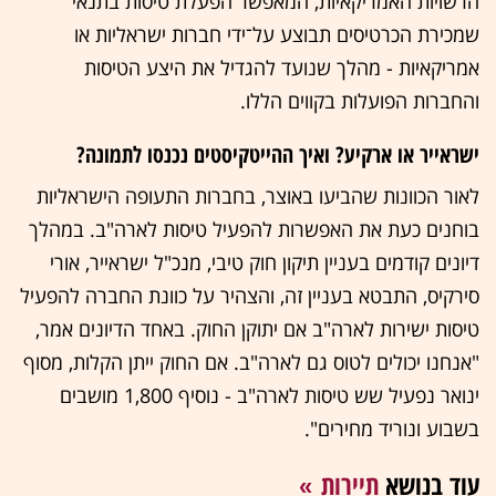
הרשויות האמריקאיות, המאפשר הפעלת טיסות בתנאי
שמכירת הכרטיסים תבוצע על־ידי חברות ישראליות או
אמריקאיות - מהלך שנועד להגדיל את היצע הטיסות
והחברות הפועלות בקווים הללו.
ישראייר או ארקיע? ואיך ההייטקיסטים נכנסו לתמונה?
לאור הכוונות שהביעו באוצר, בחברות התעופה הישראליות
בוחנים כעת את האפשרות להפעיל טיסות לארה"ב. במהלך
דיונים קודמים בעניין תיקון חוק טיבי, מנכ"ל ישראייר, אורי
סירקיס, התבטא בעניין זה, והצהיר על כוונת החברה להפעיל
טיסות ישירות לארה"ב אם יתוקן החוק. באחד הדיונים אמר,
"אנחנו יכולים לטוס גם לארה"ב. אם החוק ייתן הקלות, מסוף
ינואר נפעיל שש טיסות לארה"ב - נוסיף 1,800 מושבים
בשבוע ונוריד מחירים".
עוד בנושא
תיירות