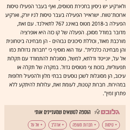
ולארקיע יש ניסיון בחכירת מטוסים, ואף בעבר הפעילו טיסות
ארוכות־טווח. ישראייר הפעילה בעבר טיסות לניו יורק, וארקיע
הפעילה ב-2018 מטוס בואינג 767 לתאילנד. עם זאת,
מדובר במודל מסוכן. הפעלה של קו כזה היא אופרציה
מורכבת מאוד, וכוללת סיכונים גבוהים - הן מבחינה ביטחונית
והן מבחינה כלכלית". עוד הוא מוסיף כי "חברות גדולות כמו
אל על, יונייטד ודלתא, למשל, מסוגלות להתמודד עם תקלות
תפעוליות, בזכות צי מטוסים גדול. במקרה של תקלה או
עיכוב, הן מסוגלות לשכן נוסעים בבתי מלון ולהפעיל חלופות
במהירות. חברות קטנות, לעומת זאת, עלולות להיתקע ללא
פתרון זמין".
הוספה לנושאים שמעניינים אותי
טיסות
חברות תעופה
ארה"ב
אל על