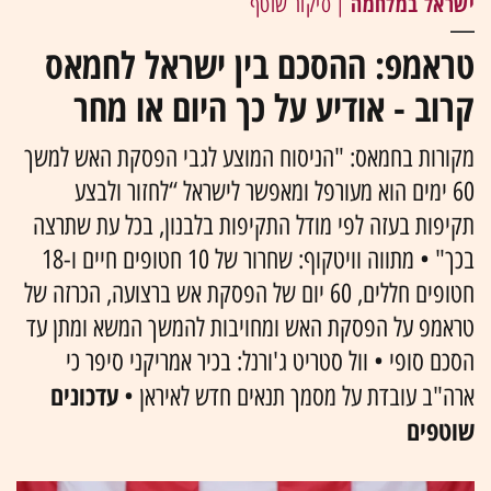
ישראל במלחמה
| סיקור שוטף
טראמפ: ההסכם בין ישראל לחמאס
קרוב - אודיע על כך היום או מחר
מקורות בחמאס: "הניסוח המוצע לגבי הפסקת האש למשך
60 ימים הוא מעורפל ומאפשר לישראל “לחזור ולבצע
תקיפות בעזה לפי מודל התקיפות בלבנון, בכל עת שתרצה
בכך" • מתווה וויטקוף: שחרור של 10 חטופים חיים ו-18
חטופים חללים, 60 יום של הפסקת אש ברצועה, הכרזה של
טראמפ על הפסקת האש ומחויבות להמשך המשא ומתן עד
הסכם סופי • וול סטריט ג'ורנל: בכיר אמריקני סיפר כי
עדכונים
ארה"ב עובדת על מסמך תנאים חדש לאיראן •
שוטפים