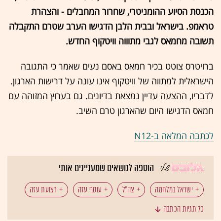
הכנסת הסיוע ההומניטרי, שחרור המחבלים - והצהרת
טראמפ. בישראל ובבית הלבן הדגישו הערב שטרם התקבלה
תשובה מחמאס לגבי מתוווה וויטקוף החדש.
ברויטרס צוטט בכיר חמאס באסם נעים שאמר כי התגובה
הישראלית למתווה של וויטקוף אינו עונה על דרישות הארגון.
לדבריו, ההצעה עדיין נמצאת בדיונים. גם בערוץ המזוהה עם
חמאס הדגישו היום שהארגון טרם השיב.
לכתבה המלאה ב-N12
הוספה לנושאים שמעניינים אותי
ישראל במלחמה
צה"ל
עוטף עזה
רצועת עזה
כל תגיות הכתבה
חות'ים