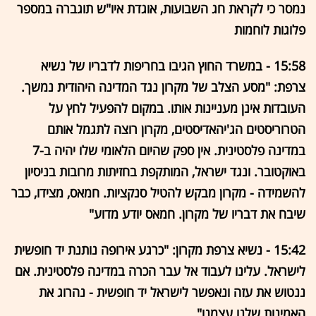
נמסר כי לקראת חג השבועות, אוגדת איו"ש תוגברה במספר
פלוגות לוחמות
15:58 - במשרד החוץ הגיבו בחריפות לדבריו של נשיא
צרפת: "מסע הצלב של מקרון נגד המדינה היהודית נמשך.
העובדות אינן מעניינות אותו. במקום להפעיל לחץ על
הטרוריסטים הג'יהאדיסטים, מקרון רוצה לתגמל אותם
במדינה פלסטינית. אין ספק שהיום הלאומי שלו יהיה ב-7
באוקטובר. ונגד ישראל, המותקפת בחזיתות מרובות בניסיון
להשמידה - מקרון מבקש להטיל סנקציות. חמאס, מצידו, כבר
שיבח את דבריו של מקרון. חמאס יודע מדוע"
15:42 - נשיא צרפת מקרון: "כרגע אירופה נותנת יד חופשית
לישראל. עלינו לעבוד אל עבר הכרה במדינה פלסטינית. אם
ננטוש את עזה ונאפשר לישראל יד חופשית - נהרוג את
האמינות שלנו עצמנו"