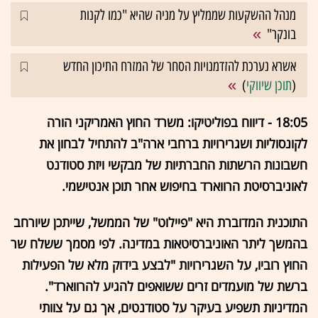
מנהל ההשקעות שממליץ על מניה שהיא "כמו לקנות
בונקר"
אשרא נערכת להזדמנויות הסחר של המזרח התיכון החדש
(
תוכן שיווקי
)
18:05 - דיווח בפוליטיקו: משרד החוץ האמריקני הורה
לקונסוליות ושגרירויות ברחבי ארה"ב להתחיל לבחון את
חשבונות הרשתות החברתיות של מבקשי ויזת סטודנט
לאוניברסיטת הרווארד בחיפוש אחר תוכן אנטישמי.
התוכנית המדוברת היא "פיילוט" של הממשל, שייתכן שיורחב
בהמשך ליתר האוניברסיטאות במדינה. לפי מסמך ששלח שר
החוץ רוביו, על השגרירויות "לבצע בידוק מלא של הפעילות
ברשת של מועמדים זרים ששואפים להגיע להרווארד".
המדיניות תשפיע בעיקר על סטודנטים, אך גם על צוותי