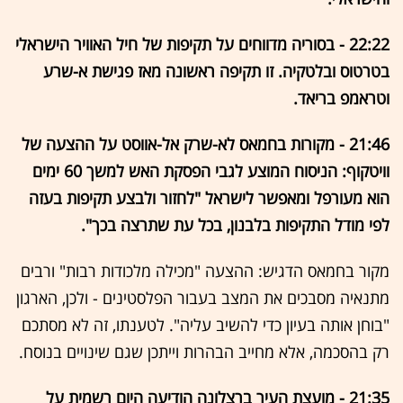
22:22 - בסוריה מדווחים על תקיפות של חיל האוויר הישראלי
בטרטוס ובלטקיה. זו תקיפה ראשונה מאז פגישת א-שרע
וטראמפ בריאד.
21:46 - מקורות בחמאס לא-שרק אל-אווסט על ההצעה של
וויטקוף: הניסוח המוצע לגבי הפסקת האש למשך 60 ימים
הוא מעורפל ומאפשר לישראל "לחזור ולבצע תקיפות בעזה
לפי מודל התקיפות בלבנון, בכל עת שתרצה בכך".
מקור בחמאס הדגיש: ההצעה "מכילה מלכודות רבות" ורבים
מתנאיה מסבכים את המצב בעבור הפלסטינים - ולכן, הארגון
"בוחן אותה בעיון כדי להשיב עליה". לטענתו, זה לא מסתכם
רק בהסכמה, אלא מחייב הבהרות וייתכן שגם שינויים בנוסח.
21:35 - מועצת העיר ברצלונה הודיעה היום רשמית על