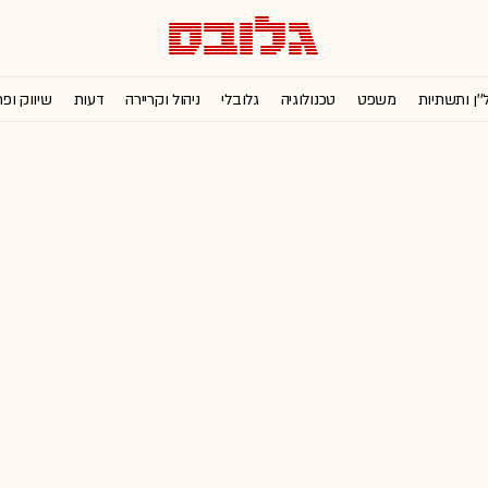
''ן ותשתיות
משפט
טכנולוגיה
גלובלי
ניהול וקריירה
דעות
שיווק ופ