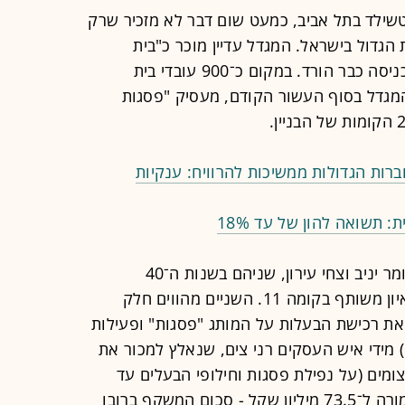
שילד בתל אביב, כמעט שום דבר לא מזכיר שרק
גדול בישראל. המגדל עדיין מוכר כ"בית
פסגות", אך השלט שהתנוסס בעבר בכניסה כבר הורד. במקום כ־900 עובדי בית
גדל בסוף העשור הקודם, מעסיק "פסגות
ברות הגדולות ממשיכות להרוויח: ענקיות
 תשואה להון של עד 18%
את המנכ"לים החדשים של פסגות - עומר יניב וצחי עירון, שניהם בשנות ה־40
המוקדמות לחייהם, אנחנו פוגשים לראיון משותף בקומה 11. השניים מהווים חלק
 רכישת הבעלות על המותג "פסגות" ופעילות
 מידי איש העסקים רני צים, שנאלץ למכור את
מים (על נפילת פסגות וחילופי הבעלים עד
לגלגול הנוכחי - ראו מסגרת). זאת בתמורה ל־73.5 מיליון שקל - סכום המשקף ברובו