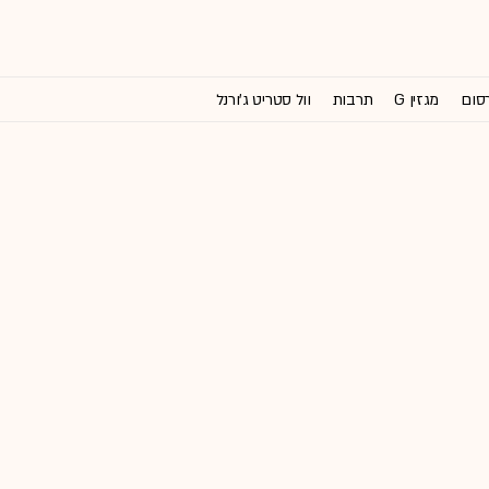
רסום
מגזין G
תרבות
וול סטריט ג'ורנל