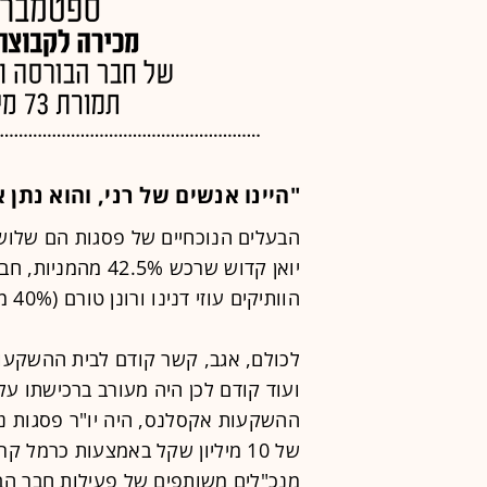
"היינו אנשים של רני, והוא נתן 
הבעלים הנוכחיים של פסגות הם שלוש
יואן קדוש שרכש 5%
הוותיקים עוזי דנינו ורונן טורם (40% מפסגות), וכאמור יניב ועירון (17.5%).
לכולם, אגב, קשר קודם לבית ההשקעות
ועוד קודם לכן היה מעורב ברכישתו על י
ההשקעות אקסלנס, היה יו"ר פסגות ני
של 10 מיליון שקל באמצעות כרמל ק
מנכ"לים משותפים של פעילות חבר הב