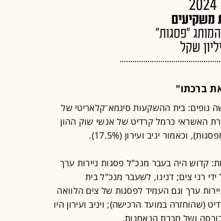
את ברכתו"
ה גופים: בית ההשקעות סיגמא־קלאריטי של
42. מהמניות, חברת האשראי כרמל קרדיט של אנשי שוק ההון
: קדוש היה בעבר מנכ"ל פסגות ניירות ערך
די רני צים; דנינו, לשעבר מנכ"ל בית
ירות ערך וגם העמיד לפסגות של צים הלוואה
רדיט (שהוחזרה במועד הרכישה); ויניב ועירון היו
ורסה ושל חברת הנאמנות.