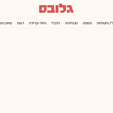
''ן ותשתיות
משפט
טכנולוגיה
גלובלי
ניהול וקריירה
דעות
שיווק ופ