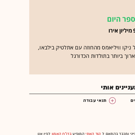
פר היום
אירו
יקו וויליאמס מהחוזה עם אתלטיק בילבאו,
וך ביותר בתולדות הכדורגל
יינים אותי
ם
תנאי עבודה
ייני ומכבד בהתאם ל
קוד האתי
המופיע
בדו"ח האמון
לפיו אנו