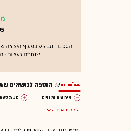
מס
95 מיליון 
הסכום המבוקש בסעיף היציאה של נ
שנחתם לעשור - האר
הוספה לנושאים שמענ
אירועים ומינויים
קשת טעמי
כל תגיות הכתבה
לתשומת לבכם: מערכת גלובס חותרת לשיח מגוון, ענ