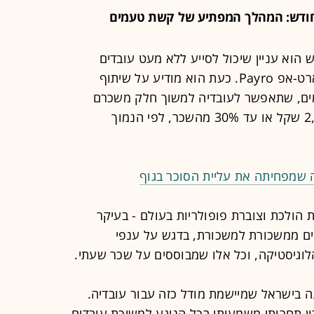
ודש: המהלך המפתיע של קשת טעמים
וא עניין שיכול לסייע ללא מעט עובדים
במשק, ובדיוק למקום הזה מכוון הסטארט-אפ Payro. כעת הוא מודיע על שיתוף
ים, שתאפשר לעובדיה למשוך חלק משכרם
במקום להמתין ל-10 בחודש - עד 2,000 שקל או עד 30% מהשכר, לפי הנמוך
 שמפחיתה את עליית הסוכר בגוף
ולכת וצוברת פופולריות בעולם - בעיקר
ים ממשכורת למשכורת, בדגש על ענפי
וגיסטיקה, וכל אלו שמבוססים על שכר שעתי.
בישראל שמיישמת מודל כזה עבור עובדיה.
ן תחרותי משמעותי בכל הנוגע למשיכת עובדים