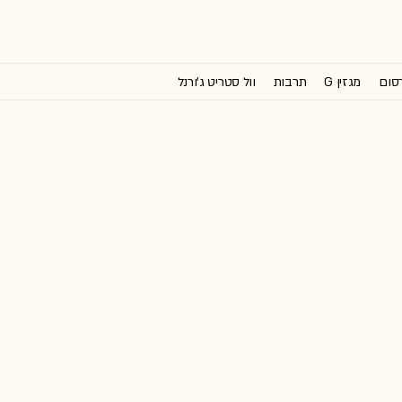
רסום
מגזין G
תרבות
וול סטריט ג'ורנל