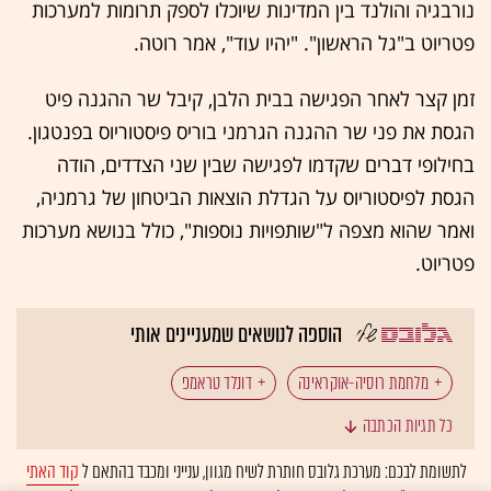
נורבגיה והולנד בין המדינות שיוכלו לספק תרומות למערכות
פטריוט ב"גל הראשון". "יהיו עוד", אמר רוטה.
זמן קצר לאחר הפגישה בבית הלבן, קיבל שר ההגנה פיט
הגסת את פני שר ההגנה הגרמני בוריס פיסטוריוס בפנטגון.
בחילופי דברים שקדמו לפגישה שבין שני הצדדים, הודה
הגסת לפיסטוריוס על הגדלת הוצאות הביטחון של גרמניה,
ואמר שהוא מצפה ל"שותפויות נוספות", כולל בנושא מערכות
פטריוט.
הוספה לנושאים שמעניינים אותי
מלחמת רוסיה-אוקראינה
דונלד טראמפ
כל תגיות הכתבה
וולודימיר זלנסקי
ולדימיר פוטין
רוסיה
לתשומת לבכם: מערכת גלובס חותרת לשיח מגוון, ענייני ומכבד בהתאם ל
קוד האתי