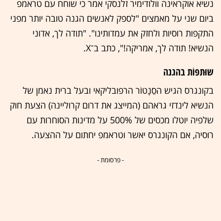
נשיא אוקראינה וולודימיר זלנסקי אמר כי שוחח עם טראמפ
ביום שני על מאמצים "לספק לאנשים הגנה טובה יותר מפני
התקפות רוסיות ולחזק את עמדותינו". "תודה לך, אדוני
הנשיא! תודה לך, אמריקה!", כתב ב־X.
שוּתפוֹת בהגנה
בקונגרס הגיש הסֵנָטוֹר הרפובליקאי ובעל ברית נאמן של
הנשיא לינדזי גראהם (המייצג את דרום קרוליינה) הצעת חוק
שלפיה יוטלו מכסים של 500% על מדינות הסוחרות עם
רוסיה, אם הקונגרס יאשר וטראמפ יחתום על ההצעה.
- פרסומת -