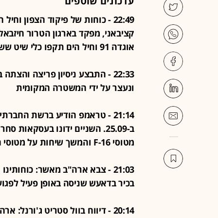
עדכונים שוטפים
22:49 - כוחות של פיקוד הצפון ו
קציבאני, מפקד בארגון הטרור חיזבאלל
אוגדה 91 וחיל הים תקפו כלי שיט ששימש לאיסוף מודיעין בחופי דרום לבנון
22:33 - התבצע ניסיון פריצה והצת
ונעצר על ידי המשטרה המקומית
ב-25.09. השניים ידונו בעסקאות 
מטוסי F-16 והמשך שיחות על מטוסי ה-F-35
21:03 - צבא ארה"ב מאשר: כוחותי
בכיר בדאעש שניסה באופן פעיל לפגו