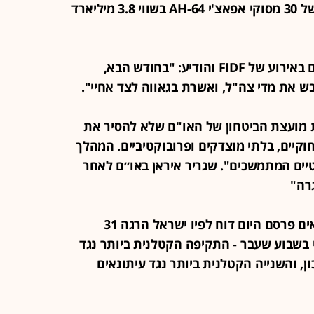
מילארד דולר. העסקה תכלול רכישה של 30 מסוקי אפאצ'י AH-64 בשווי 3.8 מיליארד
20:00 - שורד השבי עידן אלכסנדר נאם באירוע של FIDF והודיע: "בחודש הבא,
ש את מדי צה"ל, ואשרת בגאווה לצד אחיי".
לטת מועצת הביטחון של האו"ם שלא להסיר את
"צעדי מדינות ה-E3 בלתי חוקיים, בלתי מוצדקים ופרובוקטיביים. המהלך
טיים המתמשכים". שגריר איראן באו״ם לאחר
רה"
19:13 - ארגון הוועד להגנה על עיתונאים פרסם היום דוח לפיו ישראל הרגה 31
 בשבוע שעבר - התקיפה הקטלנית ביותר נגד
ן, והשנייה הקטלנית ביותר נגד עיתונאים