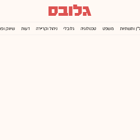
''ן ותשתיות
משפט
טכנולוגיה
גלובלי
ניהול וקריירה
דעות
שיווק ופ