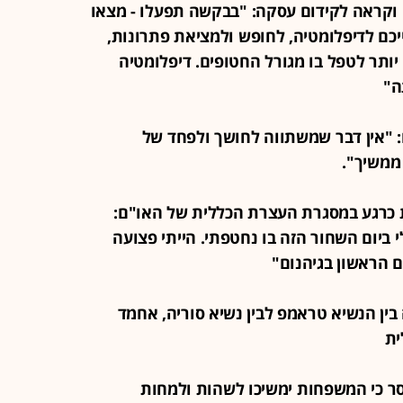
או"ם וקראה לקידום עסקה: "בבקשה תפעלו - מצאו
יכם לדיפלומטיה, לחופש ולמציאת פתרונות,
יותר לטפל בו מגורל החטופים. דיפלומטיה
ה"
ו"ם: "אין דבר שמשתווה לחושך ולפחד של
ממשיך".
ואמת כרגע במסגרת העצרת הכללית של האו"ם:
 ביום השחור הזה בו נחטפתי. הייתי פצועה
ם הראשון בגיהנום"
מתוכננת פגישה בין הנשיא טראמפ לבין נשיא סוריה, אחמד
ית
נמסר כי המשפחות ימשיכו לשהות ולמחות