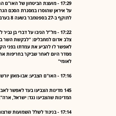
17:29 - מועצת הביטחון של האו
לתוקף ב-27 בספטמבר בשעה 8 בערב לפי שעון ניו יורק
17:22 - מל"ל הגיבו על דברי בן ג
צלב אדום למחבלים: "לבקשת השר בן 
לאפשר לו להביע את עמדתו בפני הק
מסדר היום לאחר שביקר בחריפות את
לאומי"
17:16 - האו"ם הצביע: אבו-מאזן יורשה לנאום בווידאו בעצרת הכללית בשבוע הבא
145 מדינות הצביעו בעד לאפשר לא
המדינות שהצביעו נגד: ישראל, ארה"ב,
17:14 - בניגוד לשלל השמועות שר