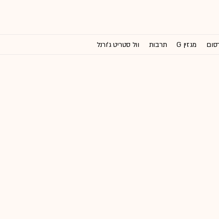
רסום
מגזין G
תרבות
וול סטריט ג'ורנל