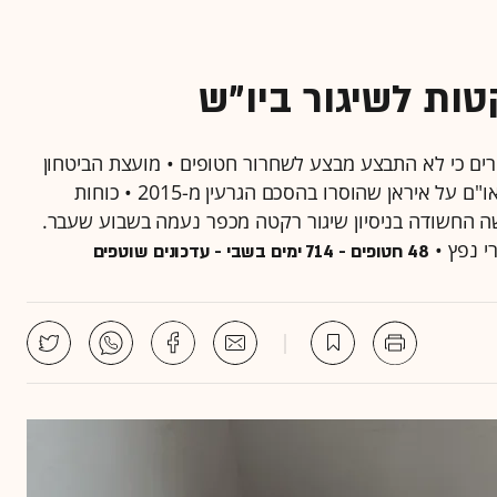
ות לשיגור ביו"ש
רים כי לא התבצע מבצע לשחרור חטופים • מועצת הביטחון
של האו"ם החליטה להטיל מחדש את הסנקציות של האו"ם על איראן שהוסרו בהסכם הגרעין מ-2015 • כוחות
שה החשודה בניסיון שיגור רקטה מכפר נעמה בשבוע שעבר.
י נפץ •
48 חטופים - 714 ימים בשבי - עדכונים שוטפים