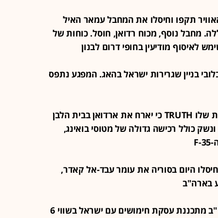
חיל האוויר תקפו וחיסלו את המחבל עמאר האיל
ה. מחבל נוסף, מכוח רדואן, חוסל. כוחות של
ה בלובי בניין שגרירות ישראל בהאג. המפגע נתפס
21:14 - טראמפ הודיע ברשת החברתית שלו TRUTH כי יארח את ארדואן בבית הלבן
סחר ונשק כולל רכישה גדולה של מטוסי בואינג,
נו חיסלו היום בסוריה את עומר עבד-אל קאדר,
ע בארה"ב
20:14 - דיווח בוול סטריט ג'ורנל: ארה"ב מתכננת עסקת חימושים עם ישראל בשווי 6